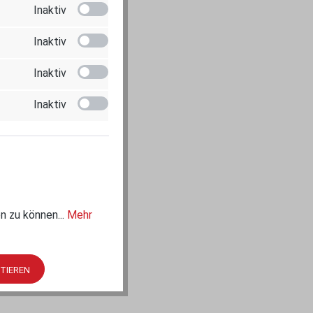
Inaktiv
Inaktiv
Inaktiv
 anzupassen.
Inaktiv
n zu können...
Mehr
PTIEREN