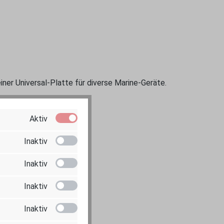
r Universal-Platte für diverse Marine-Geräte.
Aktiv
tzbedingungen.
Inaktiv
Inaktiv
Inaktiv
Inaktiv