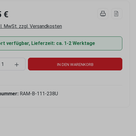
5 €
kl. MwSt. zzgl. Versandkosten
t verfügbar, Lieferzeit: ca. 1-2 Werktage
kt Anzahl: Gib den gewünschten Wert ein 
IN DEN WARENKORB
nummer:
RAM-B-111-238U