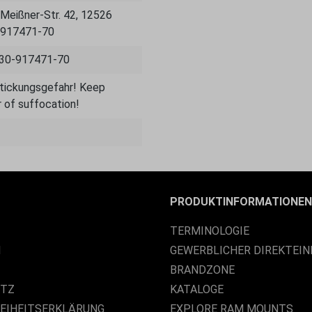
eißner-Str. 42, 12526
0-917471-70
030-917471-70
rstickungsgefahr! Keep
 of suffocation!
PRODUKTINFORMATIONEN
TERMINOLOGIE
M
GEWERBLICHER DIREKTEIN
BRANDZONE
UTZ
KATALOGE
REIHEITSERKLÄRUNG
EXPLORE RAM MOUNTS