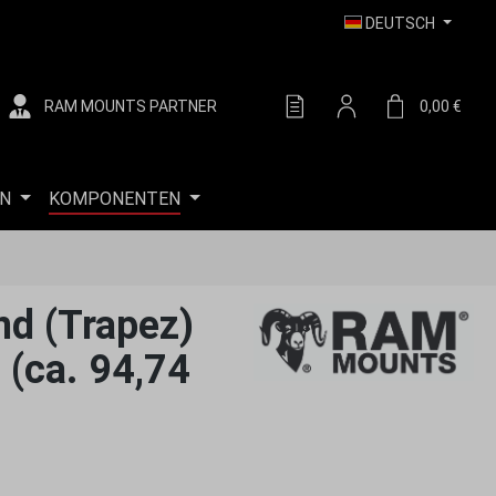
DEUTSCH
RAM MOUNTS PARTNER
DU HAST 0 PRODUKTE AUF
0,00 €
WARE
N
KOMPONENTEN
nd (Trapez)
 (ca. 94,74