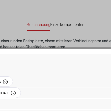
Beschreibung
Einzelkomponenten
r runden Basisplatte, einem mittleren Verbindungsarm und eine
und horizontalen Oberflächen montieren.
einstellen und sorgt für perfekte Blick- und Bedienwinkel.
 gewährleistet eine lange Lebensdauer auch unter harten Einsa
ideal für Fahrzeuge, Boote, in der Industrie oder Logistik.
N
ILIALE
2-Loch - 48,56 mm)
 - 76,2 mm Sockel-zu-Sockel