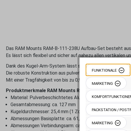
Das RAM Mounts RAM-B-111-238U Aufbau-Set besteht aus eine
Es lässt sich flexibel und sicher auf nahezu allen vertikalen 
Dank des Kugel-Arm-System lässt sich die Halterung flexibel 
FUNKTIONALE
Die robuste Konstruktion aus pulverbeschichtetem Aluminium
Mit einer Tragfähigkeit von bis zu 0,91 kg eignet sich das Set 
MARKETING
Produktmerkmale RAM Mounts RAM-B-111-238U:
KOMFORTFUNKTIONE
Material: Pulverbeschichtetes Aluminium
Gesamtabmessung: ca. 127 mm
PACKSTATION / POSTF
Kugeldurchmesser: 25,4 mm (1 Zoll - B-Kugel)
Abmessungen Basisplatte: ca. 61,7 mm x 33,3 mm (AMPS 
MARKETING
Abmessungen Verbindungsarm: ca. 94,74 mm Gesamtlänge