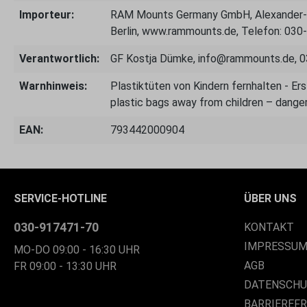
Importeur:
RAM Mounts Germany GmbH, Alexander-M
Berlin, www.rammounts.de, Telefon: 03
Verantwortlich:
GF Kostja Dümke, info@rammounts.de, 
Warnhinweis:
Plastiktüten von Kindern fernhalten - E
plastic bags away from children – danger
EAN:
793442000904
SERVICE-HOTLINE
ÜBER UNS
030-917471-70
KONTAKT
IMPRESSU
MO-DO 09:00 - 16:30 UHR
AGB
FR 09:00 - 13:30 UHR
DATENSCH
BARRIEREF