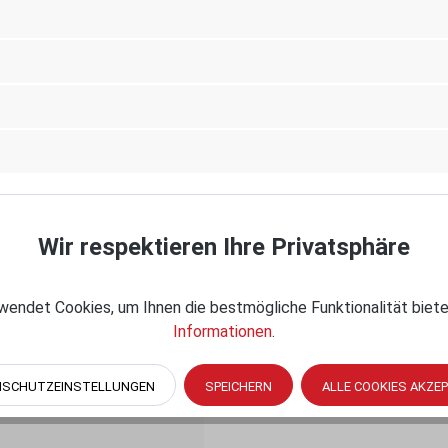
kg
festigungsmöglichkeiten.
n erforderlich sein, um Ihr elektronisches Gerät optimal
.
Wir respektieren Ihre Privatsphäre
endet Cookies, um Ihnen die bestmögliche Funktionalität biete
Informationen
.
NSCHUTZEINSTELLUNGEN
SPEICHERN
ALLE COOKIES AKZE
nue South, Seattle, WA