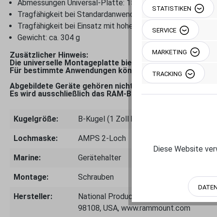
Abmessungen Universal-Platte: 158,75 mm x 63,5 mm
STATISTIKEN
Tragfähigkeit bei Standardanwendungen bis ca. 0,91 kg
Tragfähigkeit bei Einsatz mit hoher Belastung bis ca. 0,45 
SERVICE
Gewicht: ca. 304 g
MARKETING
Zusätzlicher Hinweis:
Die universelle Montageplatte bietet eine Vielzahl an Be
Für bestimmte Anwendungen können zusätzliche Bohrunge
TRACKING
Abgebildete Geräte gehören nicht zum Lieferumfang.
Es wird ausschließlich das RAM-B-111-238U Set geliefert
Kugelgröße:
B-Kugel (1 Zoll bis 0.9 kg)
Lochmaske:
AMPS 2-Loch
Diese Website verw
Marine:
Gerätehalter
Montage:
Schrauben
DATE
Hersteller:
National Products Inc.- 8410 Dallas Ave
98108, USA, www.rammount.com