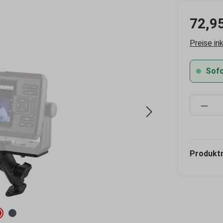
72,9
Preise in
Sofor
Produ
Produkt