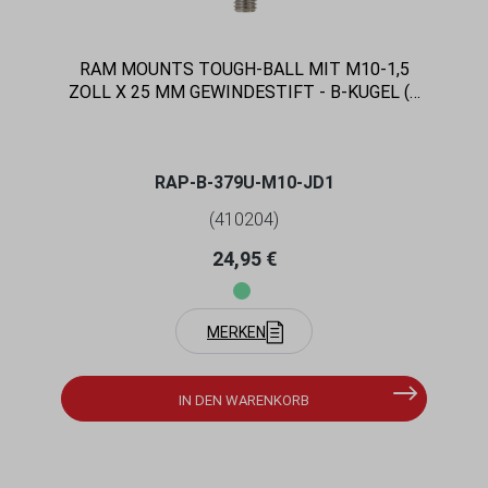
RAM MOUNTS TOUGH-BALL MIT M10-1,5
ZOLL X 25 MM GEWINDESTIFT - B-KUGEL (1
ZOLL)
RAP-B-379U-M10-JD1
(410204)
Regulärer Preis:
24,95 €
MERKEN
IN DEN WARENKORB