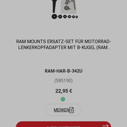
RAM MOUNTS ERSATZ-SET FÜR MOTORRAD-
LENKERKOPFADAPTER MIT B-KUGEL (RAM-
B-342U), IM POLYBEUTEL
RAM-HAR-B-342U
(585190)
Regulärer Preis:
22,95 €
MERKEN