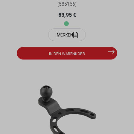
(585166)
Regulärer Preis:
83,95 €
MERKEN
IN DEN WARENKORB