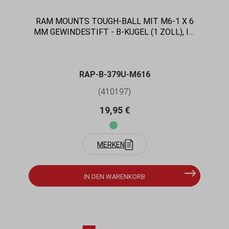
RAM MOUNTS TOUGH-BALL MIT M6-1 X 6
MM GEWINDESTIFT - B-KUGEL (1 ZOLL), IM
POLYBEUTEL
RAP-B-379U-M616
(410197)
Regulärer Preis:
19,95 €
MERKEN
IN DEN WARENKORB