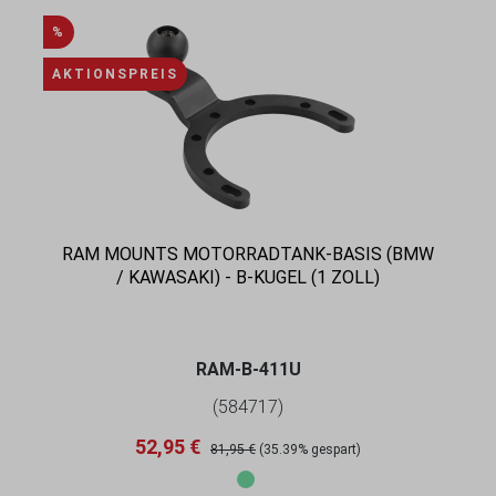
RABATT
%
AKTIONSPREIS
RAM MOUNTS MOTORRADTANK-BASIS (BMW
/ KAWASAKI) - B-KUGEL (1 ZOLL)
RAM-B-411U
(584717)
Verkaufspreis:
Regulärer Preis:
52,95 €
81,95 €
(35.39% gespart)