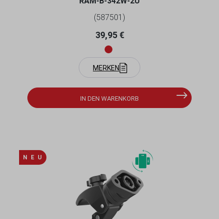
RAM-B-342W-2U
(587501)
Regulärer Preis:
39,95 €
MERKEN
IN DEN WARENKORB
N E U