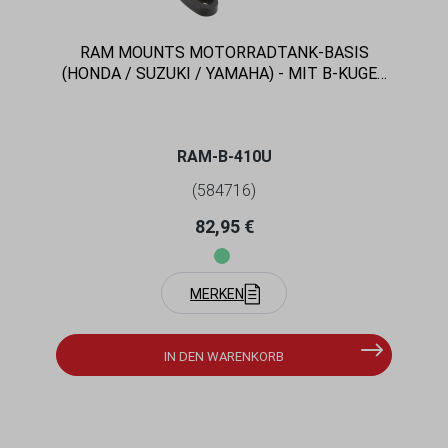
RAM MOUNTS MOTORRADTANK-BASIS
(HONDA / SUZUKI / YAMAHA) - MIT B-KUGEL
(1 ZOLL), IM POLYBEUTEL
RAM-B-410U
(584716)
Regulärer Preis:
82,95 €
MERKEN
IN DEN WARENKORB