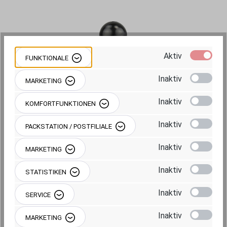
Aktiv
FUNKTIONALE
Inaktiv
MARKETING
Inaktiv
KOMFORTFUNKTIONEN
RAM MOUNTS DOPPEL-ROHR-KLEMME - C-
Inaktiv
PACKSTATION / POSTFILIALE
KUGEL (1,5 ZOLL), DURCHMESSER 19,1-25,4
MM
Inaktiv
MARKETING
Inaktiv
STATISTIKEN
RAM-235-2U
(585340)
Inaktiv
SERVICE
Regulärer Preis:
59,95 €
Inaktiv
MARKETING