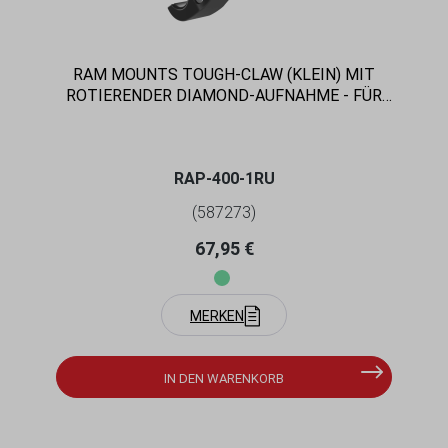
RAM MOUNTS TOUGH-CLAW (KLEIN) MIT
ROTIERENDER DIAMOND-AUFNAHME - FÜR
15,88-28,96 MM DURCHMESSER, 2-LOCH
AMPS ANBINDUNG
RAP-400-1RU
(587273)
Regulärer Preis:
67,95 €
MERKEN
IN DEN WARENKORB