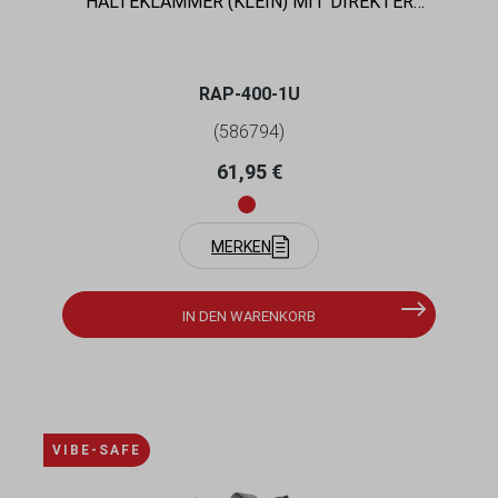
HALTEKLAMMER (KLEIN) MIT DIREKTER
DIAMOND-ANBINDUNG - DURCHMESSER 15,9-
29,0 MM, 2-LOCH AMPS
RAP-400-1U
(586794)
Regulärer Preis:
61,95 €
MERKEN
IN DEN WARENKORB
VIBE-SAFE