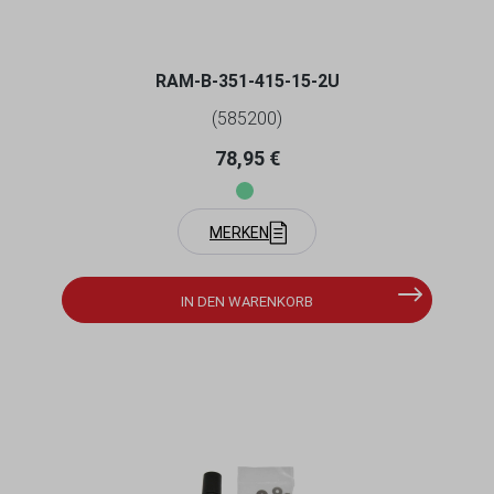
ABSCHRAUBBARER PIN-LOCK B-KUGEL (1
ZOLL), IM POLYBEUTEL
RAM-B-351-415-15-2U
(585200)
Regulärer Preis:
78,95 €
MERKEN
IN DEN WARENKORB