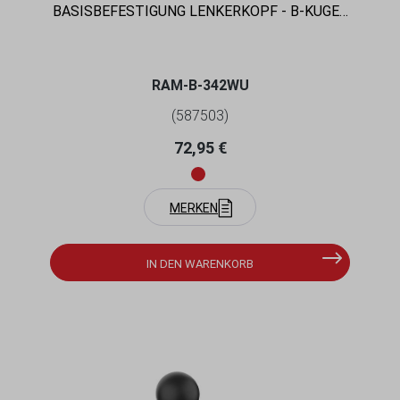
BASISBEFESTIGUNG LENKERKOPF - B-KUGEL
(1 ZOLL), FÜR INNENDURCHMESSER 12-
32MM
RAM-B-342WU
(587503)
Regulärer Preis:
72,95 €
MERKEN
IN DEN WARENKORB