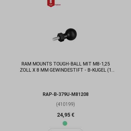
RAM MOUNTS TOUGH-BALL MIT M8-1,25
ZOLL X 8 MM GEWINDESTIFT - B-KUGEL (1
ZOLL)
RAP-B-379U-M81208
(410199)
Regulärer Preis:
24,95 €