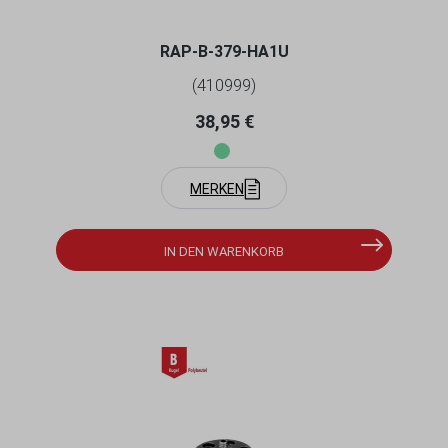
1/4-20 ZOLL GEWINDE (ALUMINIUM)
RAP-B-379-HA1U
(410999)
Regulärer Preis:
38,95 €
MERKEN
IN DEN WARENKORB