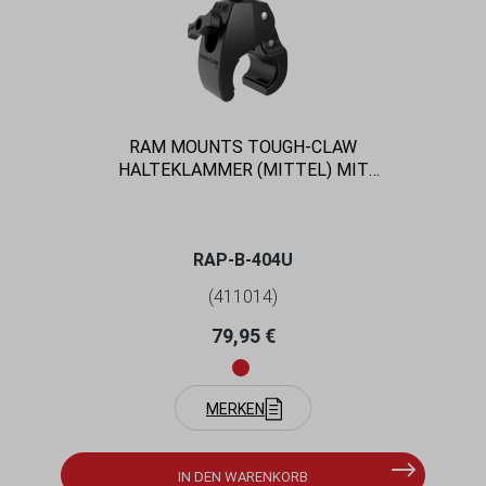
RAM MOUNTS TOUGH-CLAW
HALTEKLAMMER (MITTEL) MIT
FESTSTELLSCHRAUBE - B-KUGEL (1 ZOLL),
DURCHMESSER 25,4-40,6 MM
RAP-B-404U
(411014)
Regulärer Preis:
79,95 €
MERKEN
IN DEN WARENKORB