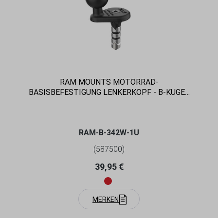
RAM MOUNTS MOTORRAD-
BASISBEFESTIGUNG LENKERKOPF - B-KUGEL
(1 ZOLL), FÜR INNENDURCHMESSER 12-18
MM
RAM-B-342W-1U
(587500)
Regulärer Preis:
39,95 €
MERKEN