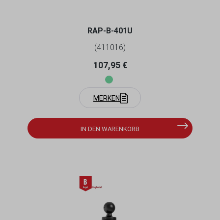
ESTSTELLSCHRAUBE - B-KUGEL (1 ZOLL), D
URCHMESSER 25,4-55,9 MM
RAP-B-401U
(411016)
Regulärer Preis:
107,95 €
MERKEN
IN DEN WARENKORB