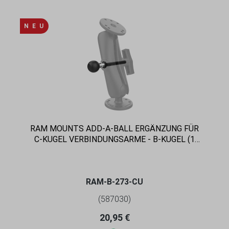
N E U
RAM MOUNTS ADD-A-BALL ERGÄNZUNG FÜR
C-KUGEL VERBINDUNGSARME - B-KUGEL (1
ZOLL)
RAM-B-273-CU
(587030)
Regulärer Preis:
20,95 €