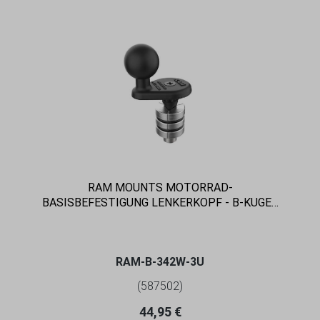
RAM MOUNTS MOTORRAD-
BASISBEFESTIGUNG LENKERKOPF - B-KUGEL
(1 ZOLL), FÜR INNENDURCHMESSER 25-32
MM
RAM-B-342W-3U
(587502)
Regulärer Preis:
44,95 €