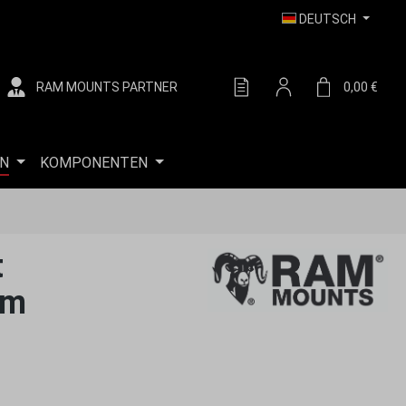
DEUTSCH
RAM MOUNTS PARTNER
DU HAST 0 PRODUKTE AUF
0,00 €
WARE
N
KOMPONENTEN
t
im