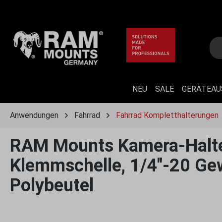
 Hauptinhalt springen
Zur Suche springen
Zur Hauptnavigation springen
NEU
SALE
GERÄTEA
Anwendungen
Fahrrad
Fahrrad Kompletthalterungen
RAM Mounts Kamera-Halter
Klemmschelle, 1/4"-20 Gewi
Polybeutel