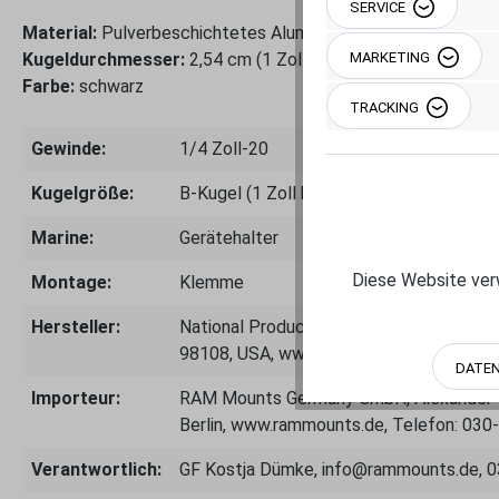
SERVICE
Material:
Pulverbeschichtetes Aluminium
Kugeldurchmesser:
2,54 cm (1 Zoll), B-Kugel
MARKETING
Farbe:
schwarz
TRACKING
Gewinde:
1/4 Zoll-20
Kugelgröße:
B-Kugel (1 Zoll bis 0.9 kg)
Marine:
Gerätehalter
Diese Website verw
Montage:
Klemme
Hersteller:
National Products Inc.- 8410 Dallas Ave
98108, USA, www.rammount.com
DATE
Importeur:
RAM Mounts Germany GmbH, Alexander-M
Berlin, www.rammounts.de, Telefon: 03
Verantwortlich:
GF Kostja Dümke, info@rammounts.de, 