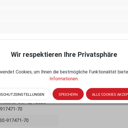
Wir respektieren Ihre Privatsphäre
endet Cookies, um Ihnen die bestmögliche Funktionalität biete
Informationen
.
nue South, Seattle, WA
NSCHUTZEINSTELLUNGEN
SPEICHERN
ALLE COOKIES AKZE
eißner-Str. 42, 12526
0-917471-70
030-917471-70