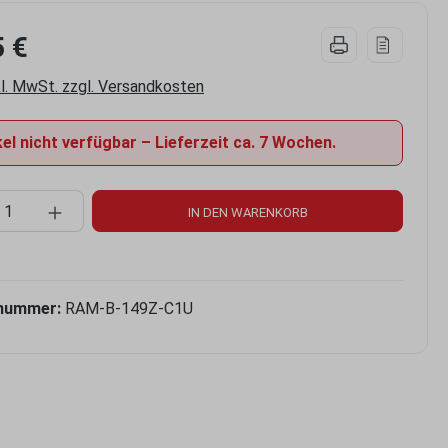
5 €
kl. MwSt. zzgl. Versandkosten
el nicht verfügbar – Lieferzeit ca. 7 Wochen.
kt Anzahl: Gib den gewünschten Wert ein 
IN DEN WARENKORB
nummer:
RAM-B-149Z-C1U