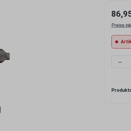
86,9
Preise in
Artik
Produ
Produkt