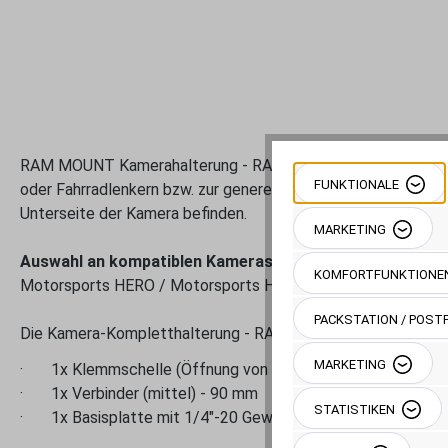
RAM MOUNT Kamerahalterung - RAM-B-149Z-C1U - mit Klemmsch
FUNKTIONALE
oder Fahrradlenkern bzw. zur generellen Montage an Rohren 
Unterseite der Kamera befinden.
MARKETING
Auswahl an kompatiblen Kameras:
Contour GPS / Contour
KOMFORTFUNKTIONE
Motorsports HERO / Motorsports HERO Wide / RC HERO / Su
PACKSTATION / POSTF
Die Kamera-Kompletthalterung - RAM-B-149Z-C1U besteht 
MARKETING
·
1x Klemmschelle (
Öffnung von 12,7 bis max. 31,8 mm) in
·
1x Verbinder (mittel) - 90 mm
STATISTIKEN
·
1x Basisplatte mit 1/4"-20 Gewindestift