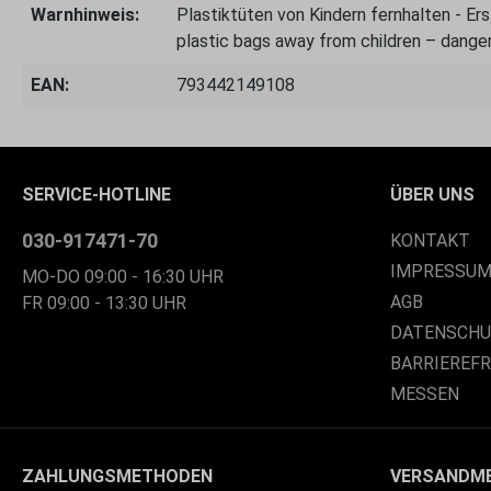
Warnhinweis:
Plastiktüten von Kindern fernhalten - E
plastic bags away from children – danger
EAN:
793442149108
SERVICE-HOTLINE
ÜBER UNS
030-917471-70
KONTAKT
IMPRESSU
MO-DO 09:00 - 16:30 UHR
AGB
FR 09:00 - 13:30 UHR
DATENSCH
BARRIEREF
MESSEN
ZAHLUNGSMETHODEN
VERSANDM