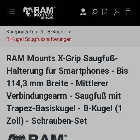
Zum Hauptinhalt springen
DU HAST 0 PRO
WAR
Komponenten
B-Kugel
B-Kugel Saugfusshalterungen
RAM Mounts X-Grip Saugfuß-
Halterung für Smartphones - Bis
114,3 mm Breite - Mittlerer
Verbindungsarm - Saugfuß mit
Trapez-Basiskugel - B-Kugel (1
Zoll) - Schrauben-Set