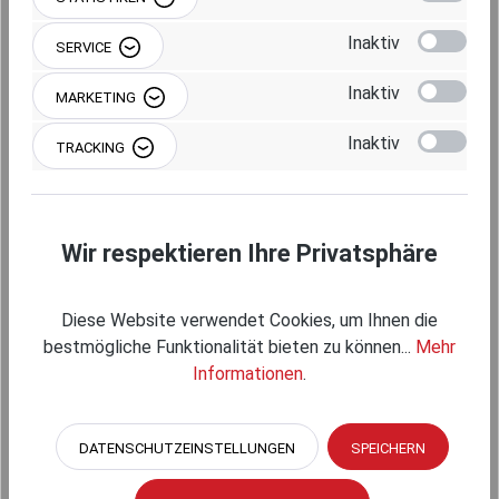
Beschreibung
Inaktiv
SERVICE
Inaktiv
MARKETING
Inaktiv
Produktgalerie überspringen
Einzelkomponenten
TRACKING
Wir respektieren Ihre Privatsphäre
Diese Website verwendet Cookies, um Ihnen die
bestmögliche Funktionalität bieten zu können...
Mehr
Informationen
.
DATENSCHUTZEINSTELLUNGEN
SPEICHERN
RAM MOUNTS X-GRIP HALTEKLAMMER FÜR