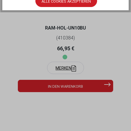
ALLE COOKIES AKZEPTIEREN
SMARTPHONES - BIS 114,3 MM BREITE -
MIT B-KUGEL (1 ZOLL)
RAM-HOL-UN10BU
(410384)
Regulärer Preis:
66,95 €
MERKEN
IN DEN WARENKORB