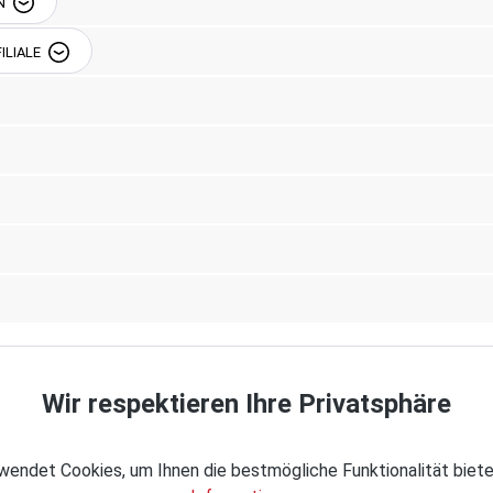
N
ILIALE
Beschreibung
nue South, Seattle, WA
eißner-Str. 42, 12526
0-917471-70
030-917471-70
Wir respektieren Ihre Privatsphäre
rstickungsgefahr! Keep
 of suffocation!
endet Cookies, um Ihnen die bestmögliche Funktionalität biete