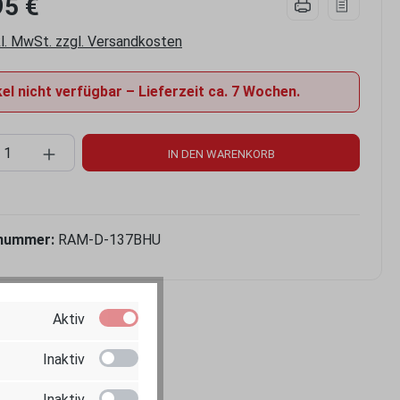
95 €
kl. MwSt. zzgl. Versandkosten
el nicht verfügbar – Lieferzeit ca. 7 Wochen.
kt Anzahl: Gib den gewünschten Wert ein 
IN DEN WARENKORB
nummer:
RAM-D-137BHU
Aktiv
Inaktiv
Inaktiv