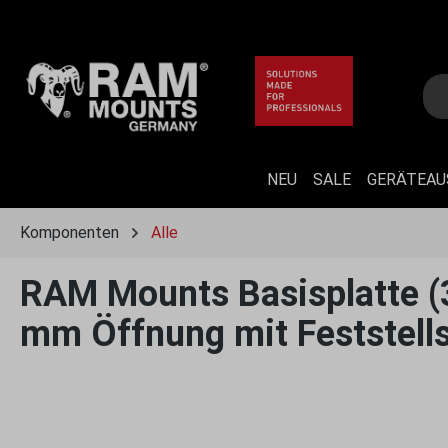
 Hauptinhalt springen
Zur Suche springen
Zur Hauptnavigation springen
NEU
SALE
GERÄTEA
Komponenten
Alle
RAM Mounts Basisplatte (3 
mm Öffnung mit Feststells
Bildergalerie überspringen