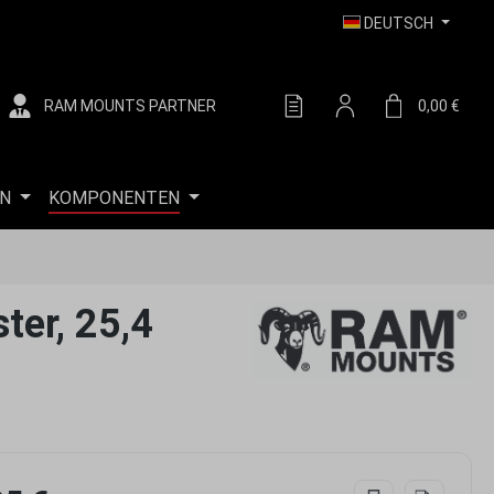
DEUTSCH
RAM MOUNTS PARTNER
DU HAST 0 PRODUKTE AUF
0,00 €
WARE
N
KOMPONENTEN
ter, 25,4