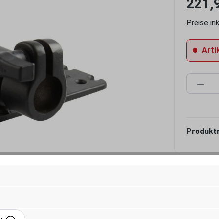
221,
Preise in
Artik
Produ
Produkt