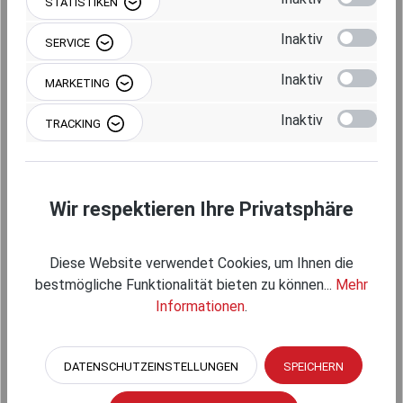
STATISTIKEN
Inaktiv
SERVICE
Inaktiv
MARKETING
Inaktiv
TRACKING
RAM MOUNTS INTELLISKIN NEXT GEN
Wir respektieren Ihre Privatsphäre
LADESCHUTZHÜLLE FÜR APPLE IPAD PRO
11" (1-4 GEN), AIR 4, 5 & 11" (M2,M3 & M4) -
GDS-TECHNOLOGIE - USB-C-ANSCHLUSS
Diese Website verwendet Cookies, um Ihnen die
(EXTERN)
RAM-GDS-SKIN-AP32-NG
bestmögliche Funktionalität bieten zu können...
Mehr
Informationen
.
(585923)
Regulärer Preis:
166,95 €
DATENSCHUTZEINSTELLUNGEN
SPEICHERN