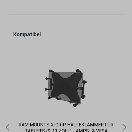
Produktgalerie überspringen
Kompatibel
RAM MOUNTS X-GRIP HALTEKLAMMER FÜR
TABLETS (9-11 ZOLL) - AMPS- & VESA