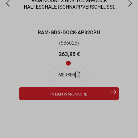
RAM MOUNTS GDS TOUGH-DOCK
HALTESCHALE (SCHNAPPVERSCHLUSS)
FÜR APPLE IPAD 10. & 11. GEN, PRO 11" (M4
& M5), AIR 11" (M2, M3 & M4) - IN
INTELLISKIN NEXT-GEN SCHUTZHÜLLE -
RAM-GDS-DOCK-AP32CPU
USB-C ANSCHLUSS
(586025)
Regulärer Preis:
263,95 €
MERKEN
IN DEN WARENKORB