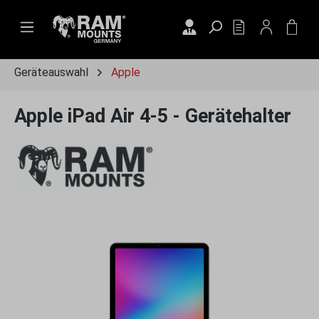
Zum Hauptinhalt springen
DU HAST 0 PRO
WAR
Geräteauswahl
Apple
Apple iPad Air 4-5 - Gerätehalter
Bildergalerie überspringen