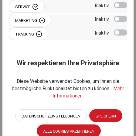
Inaktiv
SERVICE
Inaktiv
MARKETING
Produktgalerie überspringen
Einzelkomponenten
Inaktiv
TRACKING
Wir respektieren Ihre Privatsphäre
Diese Website verwendet Cookies, um Ihnen die
bestmögliche Funktionalität bieten zu können...
Mehr
Informationen
.
DATENSCHUTZEINSTELLUNGEN
SPEICHERN
RAM MOUNTS DOPPEL-ROHR-KLEMME - C-
KUGEL (1,5 ZOLL), DURCHMESSER 25,4-31,8
ALLE COOKIES AKZEPTIEREN
MM