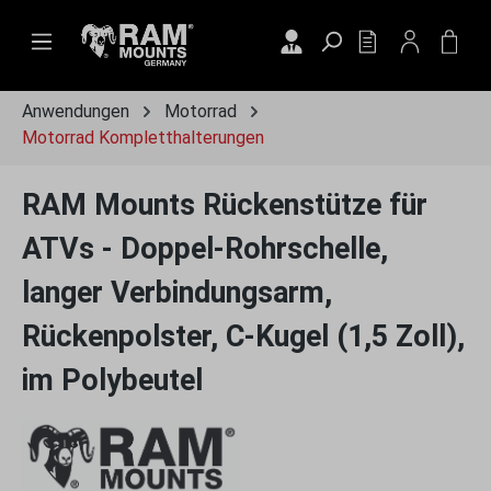
Zum Hauptinhalt springen
DU HAST 0 PRO
WAR
Anwendungen
Motorrad
Motorrad Kompletthalterungen
RAM Mounts Rückenstütze für
ATVs - Doppel-Rohrschelle,
langer Verbindungsarm,
Rückenpolster, C-Kugel (1,5 Zoll),
im Polybeutel