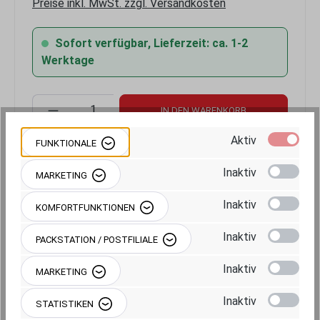
Preise inkl. MwSt. zzgl. Versandkosten
Sofort verfügbar, Lieferzeit: ca. 1-2
Werktage
Produkt Anzahl: Gib den gewünschten Wert 
IN DEN WARENKORB
Aktiv
FUNKTIONALE
Inaktiv
MARKETING
Inaktiv
KOMFORTFUNKTIONEN
Produktnummer:
RAM-101U-D-235Z-BR1
Inaktiv
PACKSTATION / POSTFILIALE
Inaktiv
MARKETING
Inaktiv
STATISTIKEN
Beschreibung