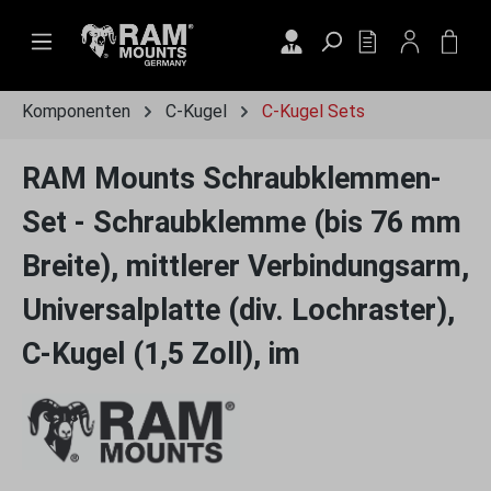
Zum Hauptinhalt springen
DU HAST 0 PRO
WAR
Komponenten
C-Kugel
C-Kugel Sets
RAM Mounts Schraubklemmen-
Set - Schraubklemme (bis 76 mm
Breite), mittlerer Verbindungsarm,
Universalplatte (div. Lochraster),
C-Kugel (1,5 Zoll), im