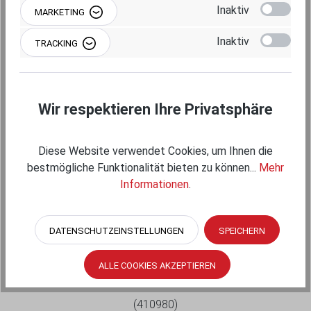
Inaktiv
MARKETING
Inaktiv
TRACKING
Wir respektieren Ihre Privatsphäre
Diese Website verwendet Cookies, um Ihnen die
bestmögliche Funktionalität bieten zu können...
Mehr
Informationen
.
RAM MOUNTS SCHRAUBKLEMME MIT C-
KUGEL (1,5 ZOLL) - 76,2 MM MAX. BREITE,
DATENSCHUTZEINSTELLUNGEN
SPEICHERN
IM POLYBEUTEL
ALLE COOKIES AKZEPTIEREN
RAM-247U-3
(410980)