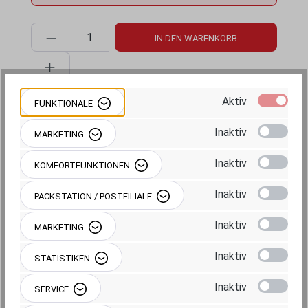
Produkt Anzahl: Gib den gewünschten Wert 
IN DEN WARENKORB
Aktiv
FUNKTIONALE
Inaktiv
Produktnummer:
RAM-111-247U-3
MARKETING
Inaktiv
KOMFORTFUNKTIONEN
Inaktiv
PACKSTATION / POSTFILIALE
Inaktiv
MARKETING
Beschreibung
Inaktiv
STATISTIKEN
Inaktiv
SERVICE
Produktgalerie überspringen
Einzelkomponenten