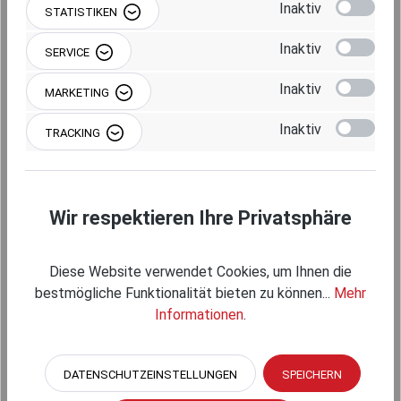
Produkt Anzahl: Gib den gewünschten Wert 
Inaktiv
STATISTIKEN
IN DEN WARENKORB
Inaktiv
SERVICE
Inaktiv
MARKETING
Inaktiv
TRACKING
Produktnummer:
RAM-201U-35
Wir respektieren Ihre Privatsphäre
Beschreibung
Diese Website verwendet Cookies, um Ihnen die
bestmögliche Funktionalität bieten zu können...
Mehr
Informationen
.
DATENSCHUTZEINSTELLUNGEN
SPEICHERN