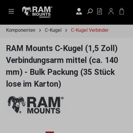
Zum Hauptinhalt springen
DU HAST 0 PRO
WAR
Komponenten
C-Kugel
C-Kugel Verbinder
RAM Mounts C-Kugel (1,5 Zoll)
Verbindungsarm mittel (ca. 140
mm) - Bulk Packung (35 Stück
lose im Karton)
Bildergalerie überspringen