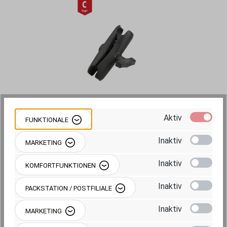
Aktiv
FUNKTIONALE
1.719,95 €
Inaktiv
MARKETING
Preise inkl. MwSt. zzgl. Versandkosten
Inaktiv
KOMFORTFUNKTIONEN
Inaktiv
Sofort verfügbar, Lieferzeit: ca. 1-2
PACKSTATION / POSTFILIALE
Werktage
Inaktiv
MARKETING