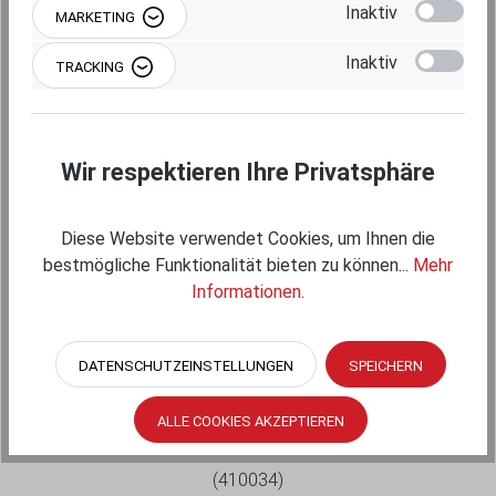
Inaktiv
MARKETING
Inaktiv
TRACKING
Wir respektieren Ihre Privatsphäre
Diese Website verwendet Cookies, um Ihnen die
bestmögliche Funktionalität bieten zu können...
Mehr
Informationen
.
RAM MOUNTS VERBINDUNGSARM MITTEL
(CA. 94 MM) - B-KUGELN (1 ZOLL)
DATENSCHUTZEINSTELLUNGEN
SPEICHERN
ALLE COOKIES AKZEPTIEREN
RAM-B-201U
(410034)