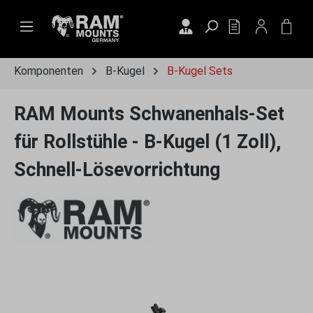
Zum Hauptinhalt springen
DU HAST 0 PRO
WAR
Komponenten
B-Kugel
B-Kugel Sets
RAM Mounts Schwanenhals-Set
für Rollstühle - B-Kugel (1 Zoll),
Schnell-Lösevorrichtung
Bildergalerie überspringen