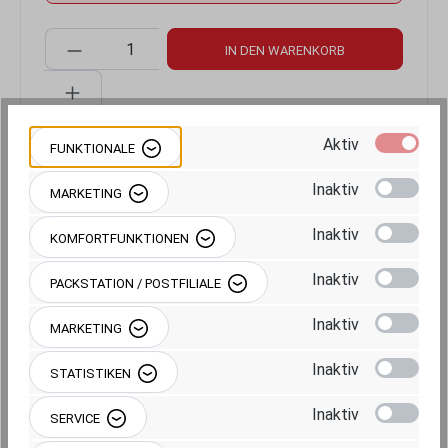
Produkt Anzahl: Gib den gewünschten Wert 
IN DEN WARENKORB
Aktiv
FUNKTIONALE
Produktnummer:
RAM-B-114P-18-201U
Inaktiv
MARKETING
Inaktiv
KOMFORTFUNKTIONEN
Inaktiv
PACKSTATION / POSTFILIALE
Inaktiv
MARKETING
Beschreibung
Inaktiv
STATISTIKEN
Inaktiv
SERVICE
Produktgalerie überspringen
Einzelkomponenten