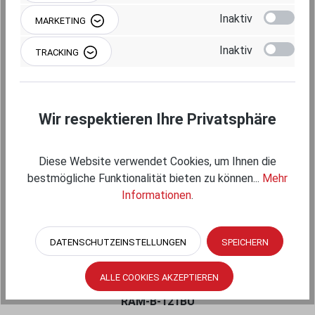
Produktgalerie überspringen
Einzelkomponenten
Inaktiv
MARKETING
Inaktiv
TRACKING
Wir respektieren Ihre Privatsphäre
Diese Website verwendet Cookies, um Ihnen die
bestmögliche Funktionalität bieten zu können...
Mehr
Informationen
.
RAM MOUNTS STEUERHORN-KLAMMER
(LUFTFAHRT) - B-KUGEL (1 ZOLL), FÜR
DATENSCHUTZEINSTELLUNGEN
SPEICHERN
DURCHMESSER 15,87 - 31,75 MM
ALLE COOKIES AKZEPTIEREN
RAM-B-121BU