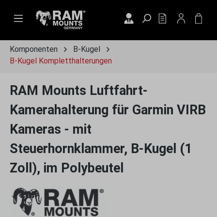
Zum Hauptinhalt springen
DU HAST 0 PRO
WAR
Komponenten
B-Kugel
B-Kugel Kompletthalterungen
RAM Mounts Luftfahrt-
Kamerahalterung für Garmin VIRB
Kameras - mit
Steuerhornklammer, B-Kugel (1
Zoll), im Polybeutel