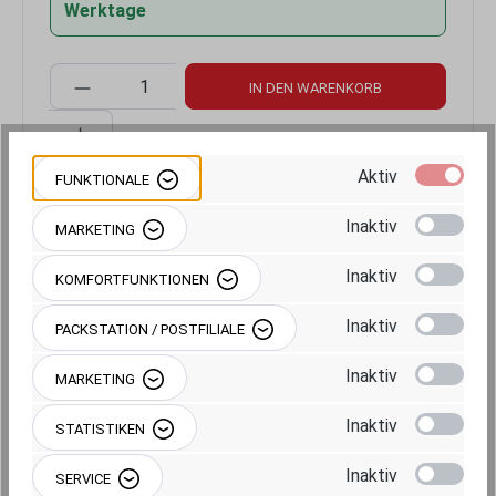
Werktage
Produkt Anzahl: Gib den gewünschten Wert 
IN DEN WARENKORB
Aktiv
FUNKTIONALE
Inaktiv
MARKETING
Produktnummer:
RAM-B-121-GA63U
Inaktiv
KOMFORTFUNKTIONEN
Inaktiv
PACKSTATION / POSTFILIALE
Inaktiv
MARKETING
Beschreibung
Inaktiv
STATISTIKEN
Inaktiv
SERVICE