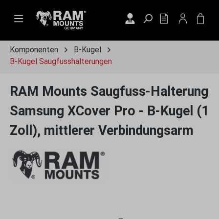
Zum Hauptinhalt springen
DU HAST 0 PRO
WAR
Komponenten
B-Kugel
B-Kugel Saugfusshalterungen
RAM Mounts Saugfuss-Halterung
Samsung XCover Pro - B-Kugel (1
Zoll), mittlerer Verbindungsarm
Bildergalerie überspringen