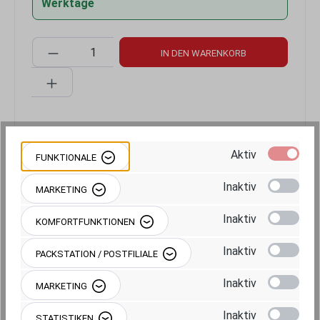
Werktage
Produkt Anzahl: Gib den gewünschten Wert 
IN DEN WARENKORB
Produktnummer:
RAM-B-166-SAM59U
Aktiv
FUNKTIONALE
Produktkatalog:
Samsung Solutions Catalog EN
Inaktiv
MARKETING
Buyers Guide:
Buyers Guide (Produktleitfaden)
Inaktiv
KOMFORTFUNKTIONEN
Video:
Samsung Film
Inaktiv
PACKSTATION / POSTFILIALE
Inaktiv
MARKETING
Inaktiv
STATISTIKEN