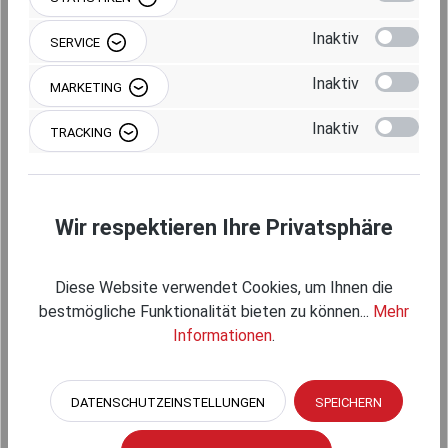
Beschreibung
Inaktiv
SERVICE
Inaktiv
MARKETING
Inaktiv
Produktgalerie überspringen
Einzelkomponenten
TRACKING
Wir respektieren Ihre Privatsphäre
Diese Website verwendet Cookies, um Ihnen die
bestmögliche Funktionalität bieten zu können...
Mehr
Informationen
.
DATENSCHUTZEINSTELLUNGEN
SPEICHERN
RAM MOUNTS SAUGFUSS-SET MIT