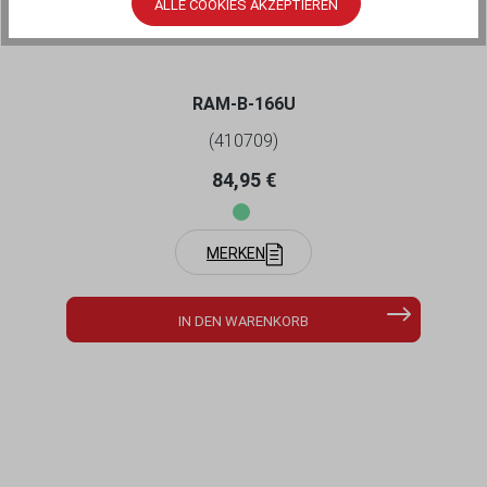
ALLE COOKIES AKZEPTIEREN
DIAMOND-ANBINDUNG - MITTLERER
VERBINDUNGSARM, 2X DIAMOND-
BASISPLATTE (TRAPEZ), B-KUGEL (1 ZOLL),
IM POLYBEUTEL
RAM-B-166U
(410709)
Regulärer Preis:
84,95 €
MERKEN
IN DEN WARENKORB