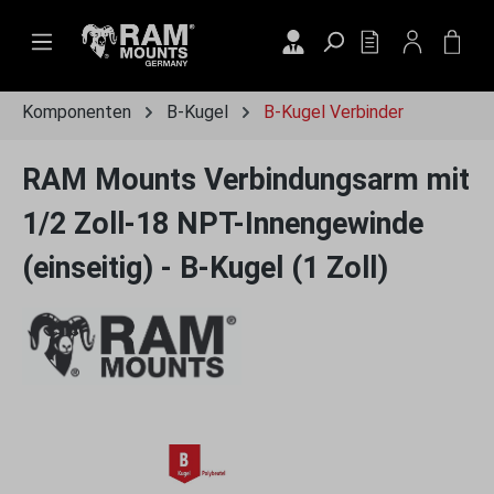
Zum Hauptinhalt springen
DU HAST 0 PRO
WAR
Komponenten
B-Kugel
B-Kugel Verbinder
RAM Mounts Verbindungsarm mit
1/2 Zoll-18 NPT-Innengewinde
(einseitig) - B-Kugel (1 Zoll)
Bildergalerie überspringen