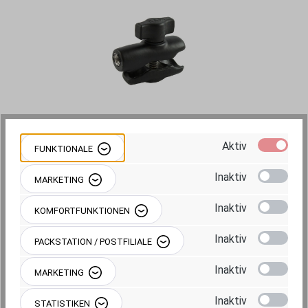
Aktiv
FUNKTIONALE
75,95 €
Inaktiv
MARKETING
Preise inkl. MwSt. zzgl. Versandkosten
Inaktiv
KOMFORTFUNKTIONEN
Sofort verfügbar, Lieferzeit: ca. 1-2
Inaktiv
PACKSTATION / POSTFILIALE
Werktage
Inaktiv
MARKETING
Produkt Anzahl: Gib den gewünschten Wert 
IN DEN WARENKORB
Inaktiv
STATISTIKEN