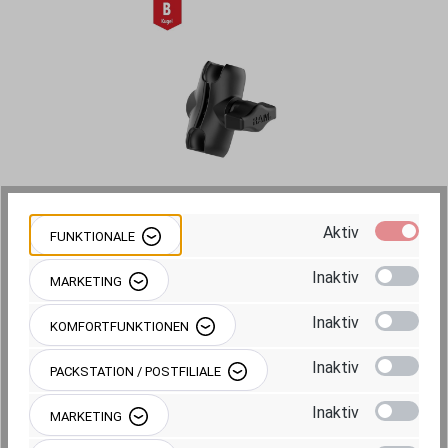
Aktiv
FUNKTIONALE
5.917,95 €
Inaktiv
MARKETING
Preise inkl. MwSt. zzgl. Versandkosten
Inaktiv
KOMFORTFUNKTIONEN
Inaktiv
Sofort verfügbar, Lieferzeit: ca. 1-2
PACKSTATION / POSTFILIALE
Werktage
Inaktiv
MARKETING