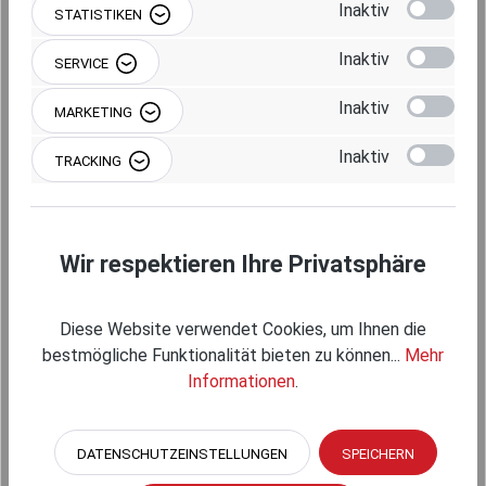
Produkt Anzahl: Gib den gewünschten Wert 
Inaktiv
STATISTIKEN
IN DEN WARENKORB
Inaktiv
SERVICE
Inaktiv
MARKETING
Inaktiv
TRACKING
Produktnummer:
RAM-B-201U-A-200
Wir respektieren Ihre Privatsphäre
Beschreibung
Diese Website verwendet Cookies, um Ihnen die
bestmögliche Funktionalität bieten zu können...
Mehr
Informationen
.
DATENSCHUTZEINSTELLUNGEN
SPEICHERN