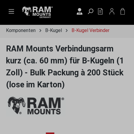
Zum Hauptinhalt springen
DU HAST 0 PRO
WAR
Komponenten
B-Kugel
B-Kugel Verbinder
RAM Mounts Verbindungsarm
kurz (ca. 60 mm) für B-Kugeln (1
Zoll) - Bulk Packung à 200 Stück
(lose im Karton)
Bildergalerie überspringen