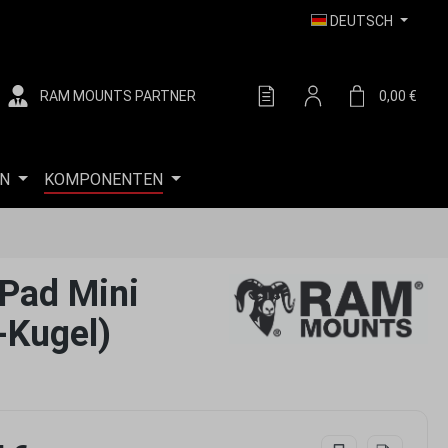
DEUTSCH
RAM MOUNTS PARTNER
DU HAST 0 PRODUKTE AUF
0,00 €
WARE
N
KOMPONENTEN
iPad Mini
-Kugel)