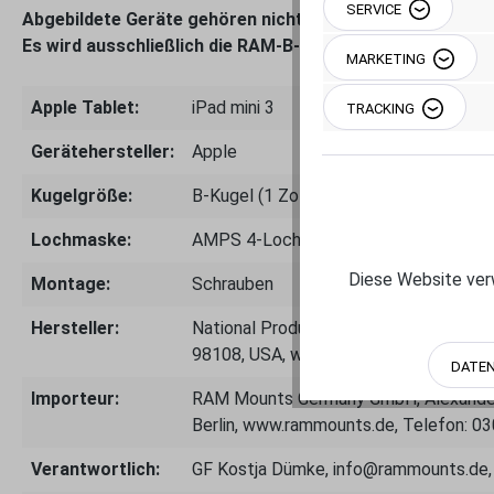
SERVICE
Abgebildete Geräte gehören nicht zum Lieferumfang.
Es wird ausschließlich die RAM-B-202-AP14U Halteschale 
MARKETING
Apple Tablet:
iPad mini 3
TRACKING
Gerätehersteller:
Apple
Kugelgröße:
B-Kugel (1 Zoll bis 0.9 kg)
Lochmaske:
AMPS 4-Loch
Diese Website verw
Montage:
Schrauben
Hersteller:
National Products Inc.- 8410 Dallas A
98108, USA, www.rammount.com
DATE
Importeur:
RAM Mounts Germany GmbH, Alexander
Berlin, www.rammounts.de, Telefon: 0
Verantwortlich:
GF Kostja Dümke, info@rammounts.de