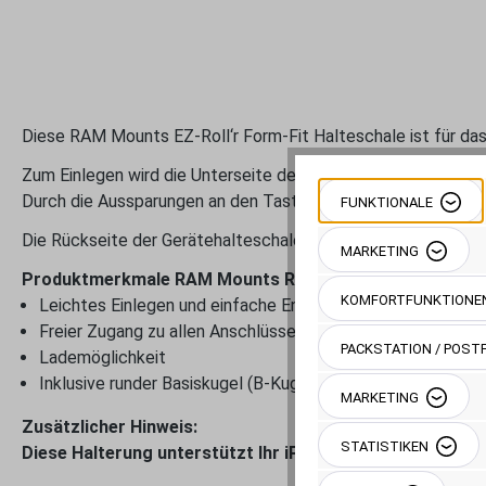
Diese RAM Mounts EZ-Roll‘r Form-Fit Halteschale ist für das
Zum Einlegen wird die Unterseite des Gerätes in die Haltesch
Durch die Aussparungen an den Tasten und Anschlüssen könn
FUNKTIONALE
Die Rückseite der Gerätehalteschale ist für die Aufnahme ein
MARKETING
Produktmerkmale RAM Mounts RAM-B-202-AP14U:
KOMFORTFUNKTIONE
Leichtes Einlegen und einfache Entnahme
Freier Zugang zu allen Anschlüssen
PACKSTATION / POSTF
Lademöglichkeit
Inklusive runder Basiskugel (B-Kugel)
MARKETING
Zusätzlicher Hinweis:
STATISTIKEN
Diese Halterung unterstützt Ihr iPad möglicherweise nich