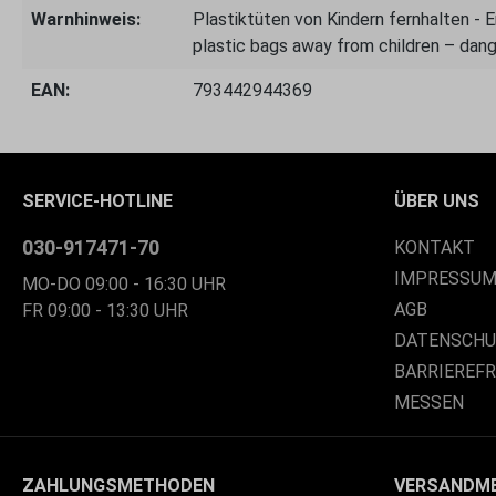
Warnhinweis:
Plastiktüten von Kindern fernhalten - 
plastic bags away from children – dang
EAN:
793442944369
SERVICE-HOTLINE
ÜBER UNS
030-917471-70
KONTAKT
IMPRESSU
MO-DO 09:00 - 16:30 UHR
AGB
FR 09:00 - 13:30 UHR
DATENSCH
BARRIEREF
MESSEN
ZAHLUNGSMETHODEN
VERSANDM