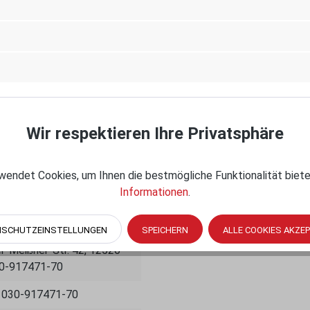
geliefert.
Wir respektieren Ihre Privatsphäre
endet Cookies, um Ihnen die bestmögliche Funktionalität biete
Informationen
.
venue South, Seattle, WA
NSCHUTZEINSTELLUNGEN
SPEICHERN
ALLE COOKIES AKZE
-Meißner-Str. 42, 12526
30-917471-70
, 030-917471-70