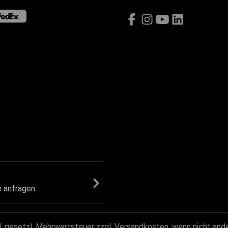
e anfragen.
kl. gesetzl. Mehrwertsteuer zzgl.
Versandkosten
, wenn nicht and