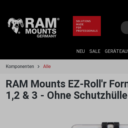
 Hauptinhalt springen
Zur Suche springen
Zur Hauptnavigation springen
NEU
SALE
GERÄTEA
Komponenten
Alle
RAM Mounts EZ-Roll'r Form
1,2 & 3 - Ohne Schutzhülle
Bildergalerie überspringen