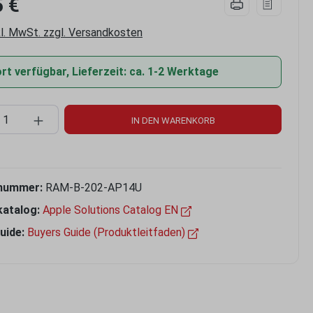
5 €
kl. MwSt. zzgl. Versandkosten
t verfügbar, Lieferzeit: ca. 1-2 Werktage
kt Anzahl: Gib den gewünschten Wert ein 
IN DEN WARENKORB
nummer:
RAM-B-202-AP14U
katalog:
Apple Solutions Catalog EN
uide:
Buyers Guide (Produktleitfaden)