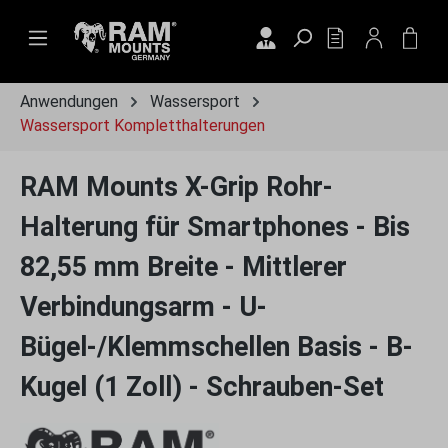
Zum Hauptinhalt springen
DU HAST 0 PRO
WAR
Anwendungen
Wassersport
Wassersport Kompletthalterungen
RAM Mounts X-Grip Rohr-
Halterung für Smartphones - Bis
82,55 mm Breite - Mittlerer
Verbindungsarm - U-
Bügel-/Klemmschellen Basis - B-
Kugel (1 Zoll) - Schrauben-Set