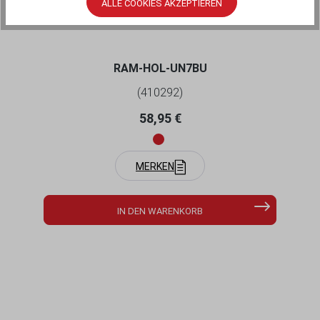
ALLE COOKIES AKZEPTIEREN
SMARTPHONES - BIS 82,55 MM BREITE -
MIT B-KUGEL (1 ZOLL)
RAM-HOL-UN7BU
(410292)
Regulärer Preis:
58,95 €
MERKEN
IN DEN WARENKORB