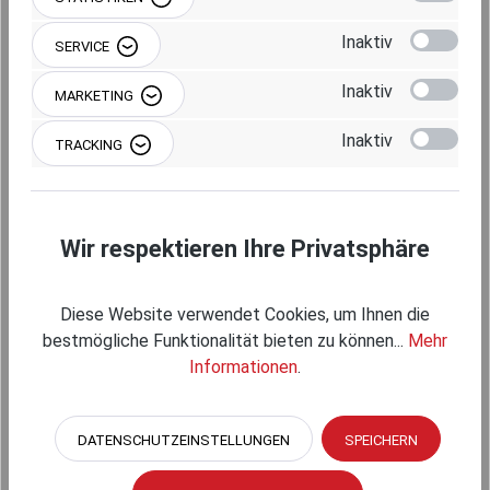
Beschreibung
Inaktiv
SERVICE
Inaktiv
MARKETING
Inaktiv
Produktgalerie überspringen
Einzelkomponenten
TRACKING
Wir respektieren Ihre Privatsphäre
Diese Website verwendet Cookies, um Ihnen die
bestmögliche Funktionalität bieten zu können...
Mehr
Informationen
.
DATENSCHUTZEINSTELLUNGEN
SPEICHERN
RAM MOUNTS X-GRIP HALTEKLAMMER FÜR