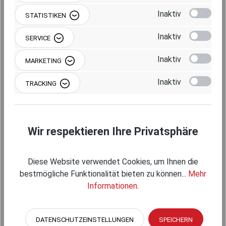
Inaktiv
STATISTIKEN
Produkt Anzahl: Gib den gewünschten Wert 
IN DEN WARENKORB
Inaktiv
SERVICE
Inaktiv
MARKETING
Inaktiv
TRACKING
Produktnummer:
RAM-B-231Z-2NUBU
Wir respektieren Ihre Privatsphäre
Diese Website verwendet Cookies, um Ihnen die
Beschreibung
bestmögliche Funktionalität bieten zu können...
Mehr
Informationen
.
DATENSCHUTZEINSTELLUNGEN
SPEICHERN