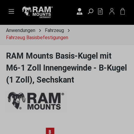
Zum Hauptinhalt springen
DU HAST 0 PRO
WAR
Anwendungen
Fahrzeug
Fahrzeug Basisbefestigungen
RAM Mounts Basis-Kugel mit
M6-1 Zoll Innengewinde - B-Kugel
(1 Zoll), Sechskant
Bildergalerie überspringen