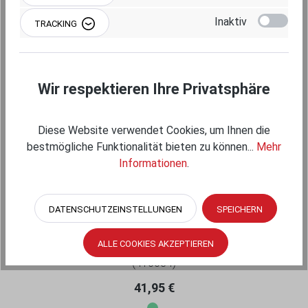
Inaktiv
TRACKING
Wir respektieren Ihre Privatsphäre
Diese Website verwendet Cookies, um Ihnen die
bestmögliche Funktionalität bieten zu können...
Mehr
Informationen
.
RAM MOUNTS VERBINDUNGSARM MITTEL
(CA. 94 MM) - B-KUGELN (1 ZOLL)
DATENSCHUTZEINSTELLUNGEN
SPEICHERN
RAM-B-201U
ALLE COOKIES AKZEPTIEREN
(410034)
Regulärer Preis:
41,95 €