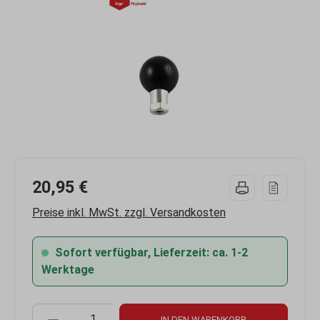
20,95 €
Preise inkl. MwSt. zzgl. Versandkosten
Sofort verfügbar, Lieferzeit: ca. 1-2
Werktage
Produkt Anzahl: Gib den gewünschten Wert 
IN DEN WARENKORB