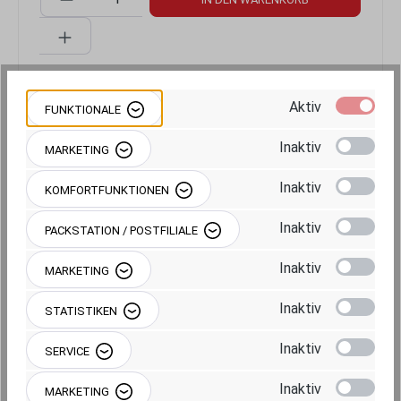
Aktiv
FUNKTIONALE
Produktnummer:
RAM-B-273-M6U
Inaktiv
MARKETING
Inaktiv
KOMFORTFUNKTIONEN
Inaktiv
PACKSTATION / POSTFILIALE
Beschreibung
Inaktiv
MARKETING
Inaktiv
STATISTIKEN
Produktgalerie überspringen
Kompatible Arme
Inaktiv
SERVICE
Inaktiv
MARKETING