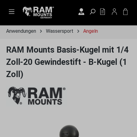
Zum Hauptinhalt springen
DU HAST 0 PRO
WAR
Anwendungen
Wassersport
Angeln
RAM Mounts Basis-Kugel mit 1/4
Zoll-20 Gewindestift - B-Kugel (1
Zoll)
Bildergalerie überspringen