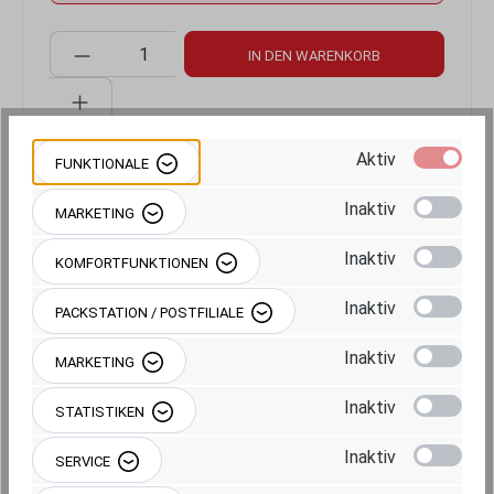
Produkt Anzahl: Gib den gewünschten Wert 
IN DEN WARENKORB
Aktiv
FUNKTIONALE
Produktnummer:
RAM-B-273U
Inaktiv
MARKETING
Inaktiv
KOMFORTFUNKTIONEN
Inaktiv
PACKSTATION / POSTFILIALE
Inaktiv
MARKETING
Beschreibung
Inaktiv
STATISTIKEN
Inaktiv
SERVICE
Produktgalerie überspringen
Kompatibel