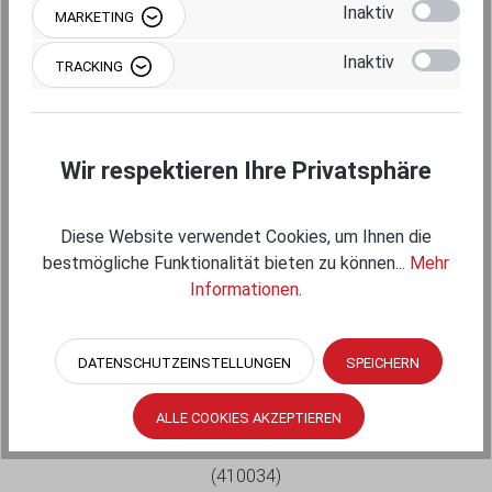
Inaktiv
MARKETING
Inaktiv
TRACKING
Wir respektieren Ihre Privatsphäre
Diese Website verwendet Cookies, um Ihnen die
bestmögliche Funktionalität bieten zu können...
Mehr
Informationen
.
RAM MOUNTS VERBINDUNGSARM MITTEL
(CA. 94 MM) - B-KUGELN (1 ZOLL)
DATENSCHUTZEINSTELLUNGEN
SPEICHERN
ALLE COOKIES AKZEPTIEREN
RAM-B-201U
(410034)