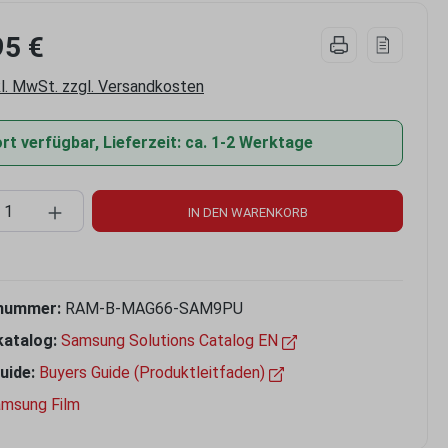
95 €
kl. MwSt. zzgl. Versandkosten
t verfügbar, Lieferzeit: ca. 1-2 Werktage
kt Anzahl: Gib den gewünschten Wert ein 
IN DEN WARENKORB
nummer:
RAM-B-MAG66-SAM9PU
katalog:
Samsung Solutions Catalog EN
uide:
Buyers Guide (Produktleitfaden)
msung Film