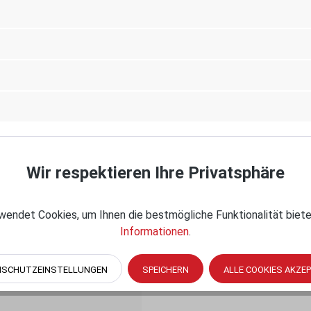
te, Rubber
XCover Pro is blocked while in the powered dock.
Wir respektieren Ihre Privatsphäre
endet Cookies, um Ihnen die bestmögliche Funktionalität biete
Informationen
.
NSCHUTZEINSTELLUNGEN
SPEICHERN
ALLE COOKIES AKZE
venue South, Seattle, WA