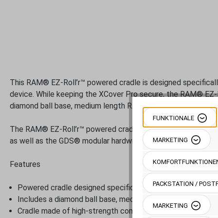
This RAM® EZ-Roll’r™ powered cradle is designed specificall
device. While keeping the XCover Pro secure, the RAM® EZ-Ro
diamond ball base, medium length RAM® double socket arm
FUNKTIONALE
The RAM® EZ-Roll’r™ powered cradle for the Samsung Galaxy
as well as the GDS® modular hardwire charger with USB Typ
MARKETING
KOMFORTFUNKTIONE
Features
PACKSTATION / POSTF
Powered cradle designed specifically for the Samsung Ga
Includes a diamond ball base, medium length RAM® double 
MARKETING
Cradle made of high-strength composites for durability an