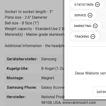
STATISTIKEN
Socket to socket length - 3"
SERVICE
Plate size - 2.6" Diameter
Ball size - B Size (1")
MARKETING
Weight capacity - Standard Use 2 lbs, Heavy-Duty Use 1 lb
Material(s) - Marine-grade aluminum, High-strength composi
TRACKING
Additional Information - the headphone jack of the Samsung 
Gerätehersteller:
Samsung
Kugelgröße:
B-Kugel (1 Zoll bis 0.9 kg)
Diese Website verw
Montage:
Magnet
Samsung Phone:
Galaxy Xcover Pro
DATE
Hersteller:
National Products Inc.- 8410 Dallas A
98108, USA, www.rammount.com