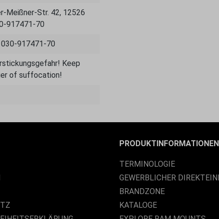
-Meißner-Str. 42, 12526
30-917471-70
, 030-917471-70
Erstickungsgefahr! Keep
er of suffocation!
PRODUKTINFORMATIONEN
TERMINOLOGIE
M
GEWERBLICHER DIREKTEIN
BRANDZONE
UTZ
KATALOGE
REIHEITSERKLÄRUNG
EXPLORE RAM MOUNTS