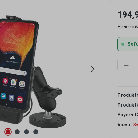
194,
Preise in
Sofor
Produ
Produkt
Produkt
Buyers G
Video:
Sa