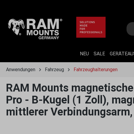
 Hauptinhalt springen
Zur Suche springen
Zur Hauptnavigation springen
NEU
SALE
GERÄTEA
Anwendungen
Fahrzeug
Fahrzeughalterungen
RAM Mounts magnetische 
Pro - B-Kugel (1 Zoll), ma
mittlerer Verbindungsarm