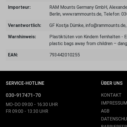
Importeur:
RAM Mounts Germany GmbH, Alexander
Berlin, www.rammounts.de, Telefon: 0
Verantwortlich:
GF Kostja Dümke, info@rammounts.de
Warnhinweis:
Plastiktüten von Kindern fernhalten - 
plastic bags away from children – dang
EAN:
793442010255
SERVICE-HOTLINE
ÜBER UNS
030-917471-70
KONTAKT
IMPRESSU
MO-DO 09:00 - 16:30 UHR
AGB
FR 09:00 - 13:30 UHR
DATENSCH
BARRIEREF