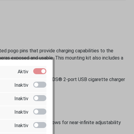
d pogo pins that provide charging capabilities to the
ras exposed and usable. This mounting kit also includes a
Aktiv
 is compatible with the GDS® 2-port USB cigarette charger
Inaktiv
Inaktiv
Inaktiv
socket technology allows for near-infinite adjustability
Inaktiv