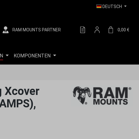
DEUTSCH
RAM MOUNTS PARTNER
DU HAST 0 PRODUKTE AUF
0,00 €
WARE
N
KOMPONENTEN
 Xcover
 (AMPS),