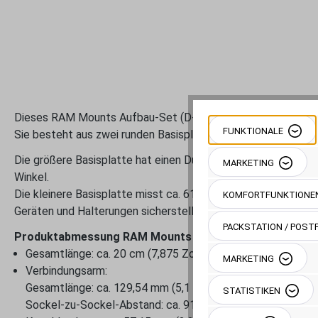
Dieses RAM Mounts Aufbau-Set (D-Kugel) mit runden Basispla
FUNKTIONALE
Sie besteht aus zwei runden Basisplatten unterschiedlicher 
Die größere Basisplatte hat einen Durchmesser von ca. 93,5 
MARKETING
Winkel.
Die kleinere Basisplatte misst ca. 61,7 mm (2,43 Zoll) im D
KOMFORTFUNKTIONE
Geräten und Halterungen sicherstellt.
PACKSTATION / POSTF
Produktabmessung
RAM Mounts RAM-D-101-C-254U:
Gesamtlänge: ca. 20 cm (7,875 Zoll)
MARKETING
Verbindungsarm:
Gesamtlänge: ca. 129,54 mm (5,1 Zoll)
STATISTIKEN
Sockel-zu-Sockel-Abstand: ca. 91,44 mm (3,6 Zoll)