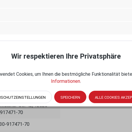
rt.
Wir respektieren Ihre Privatsphäre
endet Cookies, um Ihnen die bestmögliche Funktionalität biete
Informationen
.
nue South, Seattle, WA
NSCHUTZEINSTELLUNGEN
SPEICHERN
ALLE COOKIES AKZE
eißner-Str. 42, 12526
0-917471-70
030-917471-70