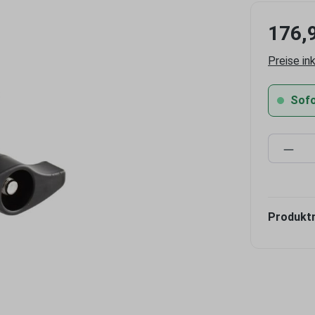
176,
Preise in
Sofor
Produ
Produkt