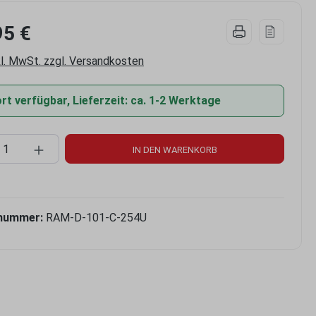
95 €
kl. MwSt. zzgl. Versandkosten
t verfügbar, Lieferzeit: ca. 1-2 Werktage
kt Anzahl: Gib den gewünschten Wert ein 
IN DEN WARENKORB
nummer:
RAM-D-101-C-254U