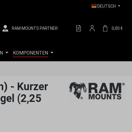
DEUTSCH
RAM MOUNTS PARTNER
DU HAST 0 PRODUKTE AUF
0,00 €
WARE
N
KOMPONENTEN
) - Kurzer
gel (2,25