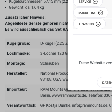
Kugeldurchmesser: 57,15 mm (2,25 Zoll - D-Kugel)
SERVICE
Gewicht: ca. 1,64 kg
MARKETING
Zusätzlicher Hinweis:
Abgebildete Geräte gehören nicht zum Lieferumfang.
TRACKING
Es wird ausschließlich das Set RAM-D-101-C-254U geliefe
Kugelgröße:
D-Kugel (2.25 Zoll bis 2.7 kg)
Lochmaske:
3-Löcher 120 Grad groß
Diese Website verw
Montage:
Schrauben
Hersteller:
National Products Inc.- 8410 Dallas Ave
98108, USA, www.rammount.com
DATE
Importeur:
RAM Mounts Germany GmbH, Alexander-M
Berlin, www.rammounts.de, Telefon: 03
Verantwortlich:
GF Kostja Dümke, info@rammounts.de, 