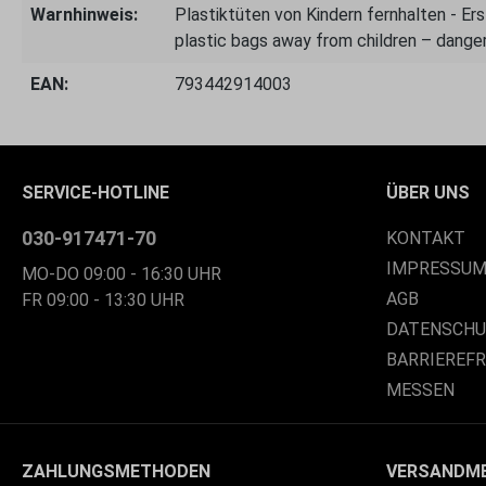
Warnhinweis:
Plastiktüten von Kindern fernhalten - E
plastic bags away from children – danger
EAN:
793442914003
SERVICE-HOTLINE
ÜBER UNS
030-917471-70
KONTAKT
IMPRESSU
MO-DO 09:00 - 16:30 UHR
AGB
FR 09:00 - 13:30 UHR
DATENSCH
BARRIEREF
MESSEN
ZAHLUNGSMETHODEN
VERSANDM