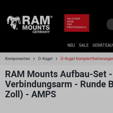
 Hauptinhalt springen
Zur Suche springen
Zur Hauptnavigation springen
NEU
SALE
GERÄTEA
Komponenten
D-Kugel
D-Kugel Kompletthalterunge
RAM Mounts Aufbau-Set - 
Verbindungsarm - Runde Ba
Zoll) - AMPS