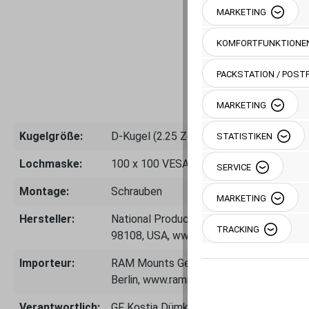
MARKETING
KOMFORTFUNKTIONE
PACKSTATION / POSTF
MARKETING
Kugelgröße:
D-Kugel (2.25 Zoll bis 2.7 kg)
STATISTIKEN
Lochmaske:
100 x 100 VESA
SERVICE
Montage:
Schrauben
MARKETING
Hersteller:
National Products Inc.- 8410 Dallas Ave
TRACKING
98108, USA, www.rammount.com
Importeur:
RAM Mounts Germany GmbH, Alexander-M
Berlin, www.rammounts.de, Telefon: 03
Verantwortlich:
GF Kostja Dümke, info@rammounts.de, 