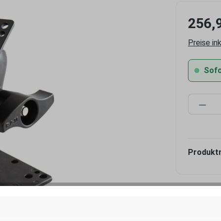
256,
Preise in
Sofor
Produ
Produkt