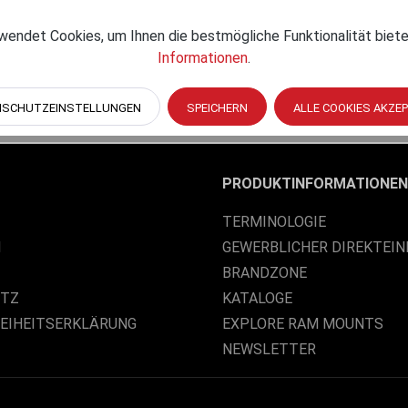
rstickungsgefahr! Keep
endet Cookies, um Ihnen die bestmögliche Funktionalität biete
 of suffocation!
Informationen
.
NSCHUTZEINSTELLUNGEN
SPEICHERN
ALLE COOKIES AKZE
PRODUKTINFORMATIONEN
TERMINOLOGIE
M
GEWERBLICHER DIREKTEIN
BRANDZONE
UTZ
KATALOGE
REIHEITSERKLÄRUNG
EXPLORE RAM MOUNTS
NEWSLETTER