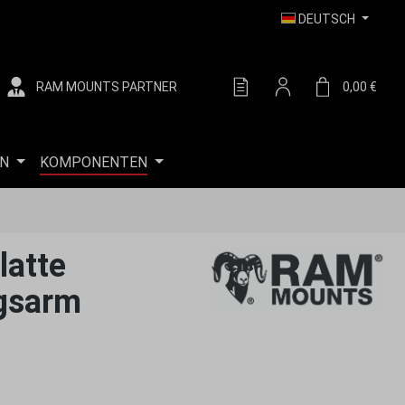
DEUTSCH
RAM MOUNTS PARTNER
DU HAST 0 PRODUKTE AUF
0,00 €
WARE
N
KOMPONENTEN
latte
ngsarm