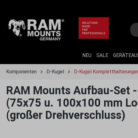
 Hauptinhalt springen
Zur Suche springen
Zur Hauptnavigation springen
NEU
SALE
GERÄTEA
Komponenten
D-Kugel
D-Kugel Kompletthalterunge
RAM Mounts Aufbau-Set - D
(75x75 u. 100x100 mm Loc
(großer Drehverschluss)