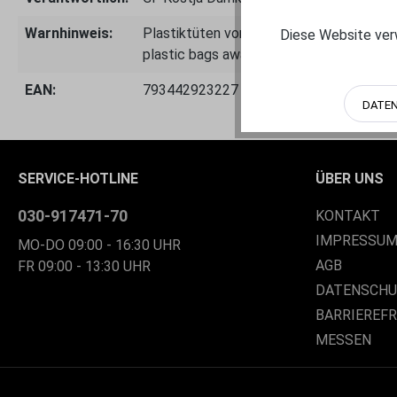
Warnhinweis:
Plastiktüten von Kindern fernhalten - E
Diese Website verw
plastic bags away from children – danger
EAN:
793442923227
DATE
SERVICE-HOTLINE
ÜBER UNS
030-917471-70
KONTAKT
IMPRESSU
MO-DO 09:00 - 16:30 UHR
AGB
FR 09:00 - 13:30 UHR
DATENSCH
BARRIEREF
MESSEN