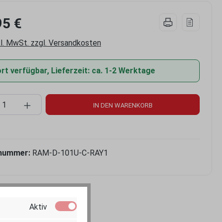
95 €
kl. MwSt. zzgl. Versandkosten
t verfügbar, Lieferzeit: ca. 1-2 Werktage
kt Anzahl: Gib den gewünschten Wert ein 
IN DEN WARENKORB
nummer:
RAM-D-101U-C-RAY1
Aktiv