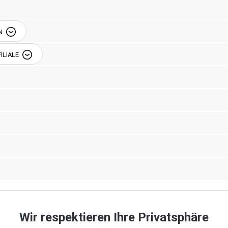
N
Beschreibung
Einzelkomponenten
ILIALE
nue South, Seattle, WA
eißner-Str. 42, 12526
0-917471-70
Wir respektieren Ihre Privatsphäre
030-917471-70