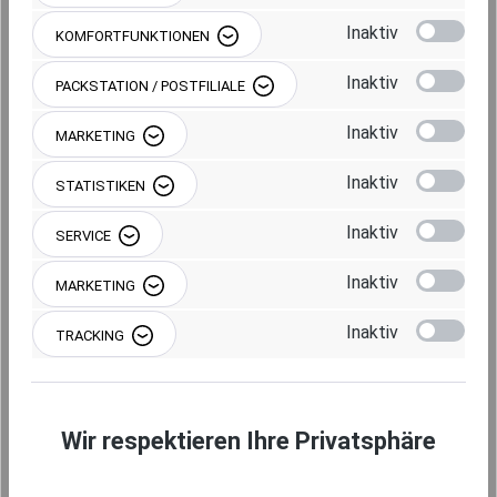
Inaktiv
KOMFORTFUNKTIONEN
Produkt Anzahl: Gib den gewünschten Wert 
IN DEN WARENKORB
Inaktiv
PACKSTATION / POSTFILIALE
Inaktiv
MARKETING
Inaktiv
STATISTIKEN
RUNDUM-SERVICE
Einbauservice buchen
Inaktiv
SERVICE
Bundesweiter Vor-Ort-Einbauservice für
Inaktiv
Fahrzeuge und Flotten. Professionell & passend zu
MARKETING
Ihrer RAM Mounts Lösung.
Inaktiv
Jetzt anfragen
TRACKING
Produktnummer:
RAM-DOCK-6G-SAM72PU
Wir respektieren Ihre Privatsphäre
Produktkatalog:
Samsung Solutions Catalog EN