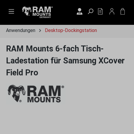
Zum Hauptinhalt springen
DU HAST 0 PRO
WAR
Anwendungen
Desktop-Dockingstation
RAM Mounts 6-fach Tisch-
Ladestation für Samsung XCover
Field Pro
Bildergalerie überspringen