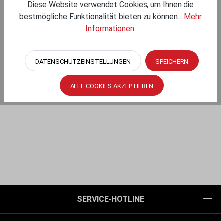
Diese Website verwendet Cookies, um Ihnen die
Buyers Guide:
Buyers Guide (Produktleitfaden)
bestmögliche Funktionalität bieten zu können...
Mehr
Informationen
.
DATENSCHUTZEINSTELLUNGEN
SPEICHERN
Beschreibung
ALLE COOKIES AKZEPTIEREN
SERVICE-HOTLINE