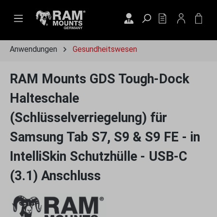
Zum Hauptinhalt springen
DU HAST 0 PRO
WAR
Anwendungen
Gesundheitswesen
RAM Mounts GDS Tough-Dock
Halteschale
(Schlüsselverriegelung) für
Samsung Tab S7, S9 & S9 FE - in
IntelliSkin Schutzhülle - USB-C
(3.1) Anschluss