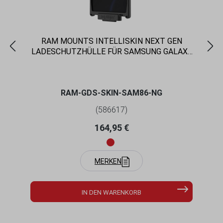
RAM MOUNTS INTELLISKIN NEXT GEN
LADESCHUTZHÜLLE FÜR SAMSUNG GALAXY
TAB S9 & S9 FE - GDS-TECHNOLOGIE
RAM-GDS-SKIN-SAM86-NG
(586617)
Regulärer Preis:
164,95 €
MERKEN
IN DEN WARENKORB