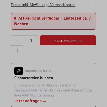
Preise inkl. MwSt. zzgl. Versandkosten
Artikel nicht verfügbar – Lieferzeit ca. 7
Wochen.
Produkt Anzahl: Gib den gewünschten Wert 
IN DEN WARENKORB
RUNDUM-SERVICE
Einbauservice buchen
Bundesweiter Vor-Ort-Einbauservice für
Fahrzeuge und Flotten. Professionell & passend zu
Ihrer RAM Mounts Lösung.
Jetzt anfragen