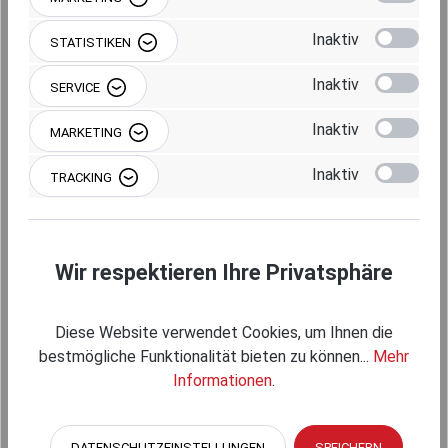
Inaktiv
STATISTIKEN
Inaktiv
SERVICE
Inaktiv
MARKETING
Inaktiv
TRACKING
RAM MOUNTS AUFBAU-SET - 2X RUNDE
Wir respektieren Ihre Privatsphäre
BASISPLATTE (AMPS), MITTLERER
VERBINDUNGSARM, C-KUGEL (1,5 ZOLL), IM
POLYBEUTEL
Diese Website verwendet Cookies, um Ihnen die
bestmögliche Funktionalität bieten zu können...
Mehr
RAM-101U
Informationen
.
(410898)
Regulärer Preis:
101,95 €
DATENSCHUTZEINSTELLUNGEN
SPEICHERN