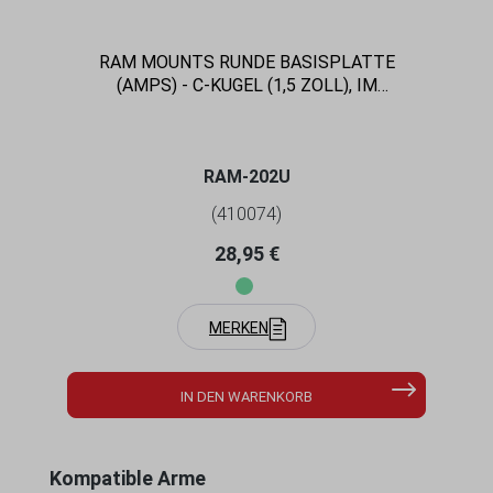
RAM MOUNTS RUNDE BASISPLATTE
(AMPS) - C-KUGEL (1,5 ZOLL), IM
POLYBEUTEL
RAM-202U
(410074)
Regulärer Preis:
28,95 €
MERKEN
IN DEN WARENKORB
Produktgalerie überspringen
Kompatible Arme