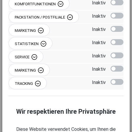
Inaktiv
KOMFORTFUNKTIONEN
RAM MOUNTS AUFBAU-SET - 2X RUNDE
BASISPLATTE (AMPS), MITTLERER
Inaktiv
PACKSTATION / POSTFILIALE
VERBINDUNGSARM, C-KUGEL (1,5 ZOLL), IM
POLYBEUTEL
Inaktiv
MARKETING
RAM-101U
Inaktiv
STATISTIKEN
(410898)
Inaktiv
SERVICE
Regulärer Preis:
101,95 €
Inaktiv
MARKETING
MERKEN
Inaktiv
TRACKING
IN DEN WARENKORB
Wir respektieren Ihre Privatsphäre
Produktgalerie überspringen
Kompatible Basis
Diese Website verwendet Cookies, um Ihnen die