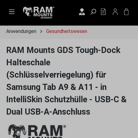
Zum Hauptinhalt springen
DU HAST 0 PRO
WAR
Anwendungen
Gesundheitswesen
RAM Mounts GDS Tough-Dock
Halteschale
(Schlüsselverriegelung) für
Samsung Tab A9 & A11 - in
IntelliSkin Schutzhülle - USB-C &
Dual USB-A-Anschluss