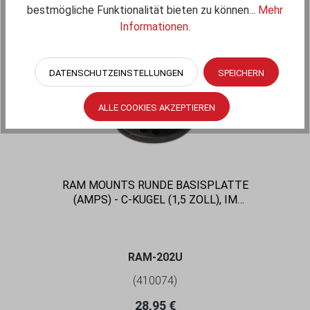
bestmögliche Funktionalität bieten zu können...
Mehr
Informationen
.
DATENSCHUTZEINSTELLUNGEN
SPEICHERN
ALLE COOKIES AKZEPTIEREN
RAM MOUNTS RUNDE BASISPLATTE
(AMPS) - C-KUGEL (1,5 ZOLL), IM
POLYBEUTEL
RAM-202U
(410074)
Regulärer Preis:
28,95 €