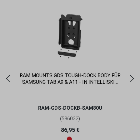
RAM MOUNTS GDS TOUGH-DOCK BODY FÜR
SAMSUNG TAB A9 & A11 - IN INTELLISKIN
NEXT GEN SCHUTZHÜLLE
RAM-GDS-DOCKB-SAM80U
(586032)
Regulärer Preis:
86,95 €