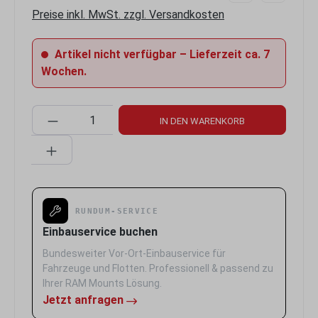
Preise inkl. MwSt. zzgl. Versandkosten
Artikel nicht verfügbar – Lieferzeit ca. 7
Wochen.
Produkt Anzahl: Gib den gewünschten Wert 
IN DEN WARENKORB
RUNDUM-SERVICE
Einbauservice buchen
Bundesweiter Vor-Ort-Einbauservice für
Fahrzeuge und Flotten. Professionell & passend zu
Ihrer RAM Mounts Lösung.
Jetzt anfragen