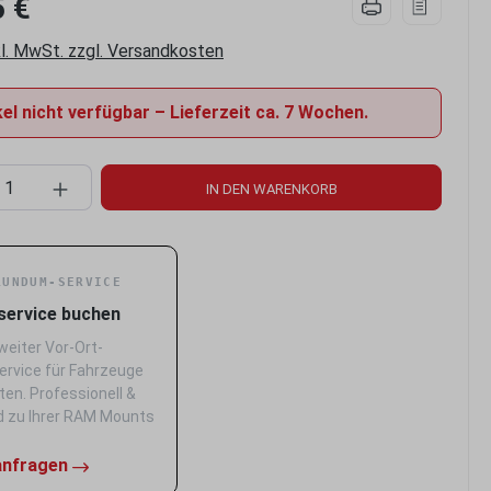
5 €
kl. MwSt. zzgl. Versandkosten
el nicht verfügbar – Lieferzeit ca. 7 Wochen.
kt Anzahl: Gib den gewünschten Wert ein 
IN DEN WARENKORB
RUNDUM-SERVICE
service buchen
eiter Vor-Ort-
ervice für Fahrzeuge
ten. Professionell &
 zu Ihrer RAM Mounts
anfragen