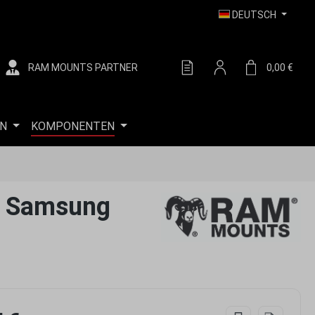
DEUTSCH
RAM MOUNTS PARTNER
DU HAST 0 PRODUKTE AUF
0,00 €
WARE
N
KOMPONENTEN
n Samsung