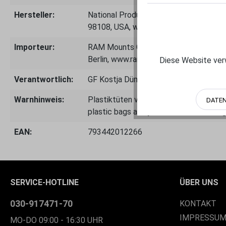
Hersteller:
National Products Inc.- 8410 Dallas A
98108, USA, www.rammount.com
Importeur:
RAM Mounts Germany GmbH, Alexander
Berlin, www.rammounts.de, Telefon: 0
Diese Website verw
Verantwortlich:
GF Kostja Dümke, info@rammounts.de
Warnhinweis:
Plastiktüten von Kindern fernhalten - 
DATE
plastic bags away from children – dang
EAN:
793442012266
SERVICE-HOTLINE
ÜBER UNS
030-917471-70
KONTAKT
IMPRESSU
MO-DO 09:00 - 16:30 UHR