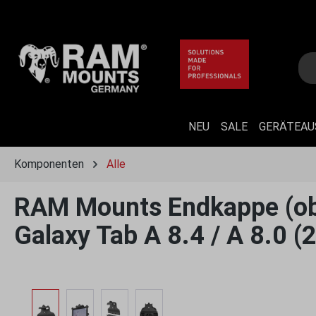
 Hauptinhalt springen
Zur Suche springen
Zur Hauptnavigation springen
NEU
SALE
GERÄTEA
Komponenten
Alle
RAM Mounts Endkappe (ob
Galaxy Tab A 8.4 / A 8.0 (
Bildergalerie überspringen