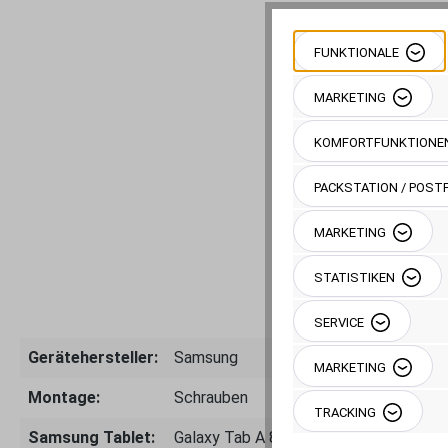
FUNKTIONALE
MARKETING
KOMFORTFUNKTIONE
PACKSTATION / POSTF
MARKETING
STATISTIKEN
SERVICE
Gerätehersteller:
Samsung
MARKETING
Montage:
Schrauben
TRACKING
Samsung Tablet:
Galaxy Tab A 8.4