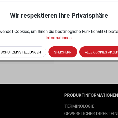
venue South, Seattle, WA
Wir respektieren Ihre Privatsphäre
-Meißner-Str. 42, 12526
30-917471-70
endet Cookies, um Ihnen die bestmögliche Funktionalität biete
Informationen
.
, 030-917471-70
Erstickungsgefahr! Keep
NSCHUTZEINSTELLUNGEN
SPEICHERN
ALLE COOKIES AKZE
er of suffocation!
PRODUKTINFORMATIONEN
TERMINOLOGIE
M
GEWERBLICHER DIREKTEIN