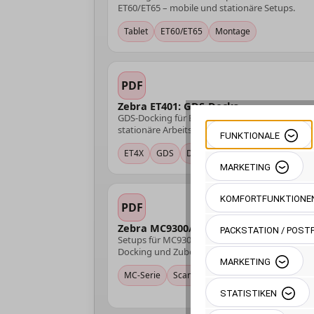
ET60/ET65 – mobile und stationäre Setups.
Tablet
ET60/ET65
Montage
PDF
Zebra ET401: GDS-Docks
GDS-Docking für ET401 – für Fahrzeug, Lager u
stationäre Arbeitsplätze.
FUNKTIONALE
ET4X
GDS
Docking
MARKETING
KOMFORTFUNKTIONE
PDF
Zebra MC9300/MC9400
PACKSTATION / POSTF
Setups für MC9300/MC9400 – stabile Montage,
Docking und Zubehör im Überblick.
MARKETING
MC-Serie
Scanner
Montage
STATISTIKEN