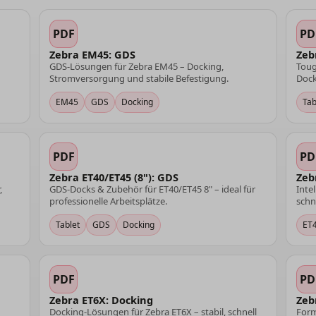
PDF
PD
Zebra EM45: GDS
Zeb
GDS-Lösungen für Zebra EM45 – Docking,
Toug
Stromversorgung und stabile Befestigung.
Dock
EM45
GDS
Docking
Tab
PDF
PD
Zebra ET40/ET45 (8"): GDS
Zeb
,
GDS-Docks & Zubehör für ET40/ET45 8" – ideal für
Inte
professionelle Arbeitsplätze.
schn
Tablet
GDS
Docking
ET
PDF
PD
Zebra ET6X: Docking
Zeb
Docking-Lösungen für Zebra ET6X – stabil, schnell
Form