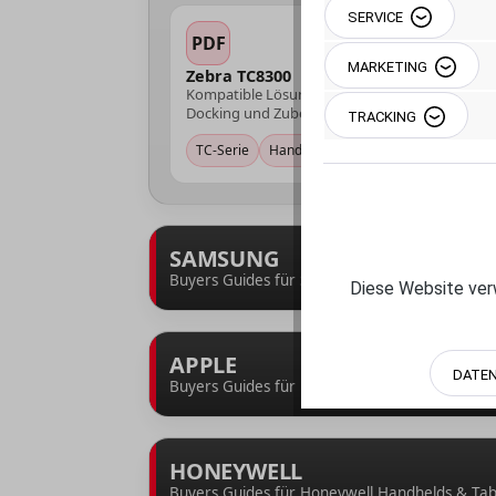
SERVICE
PDF
MARKETING
Zebra TC8300
Kompatible Lösungen für TC8300 – Halterunge
Docking und Zubehör für den Einsatz.
TRACKING
TC-Serie
Handheld
Zubehör
SAMSUNG
Buyers Guides für Samsung Galaxy Tab & XCove
Diese Website verw
APPLE
DATE
Buyers Guides für iPad & iPhone – IntelliSkin,
HONEYWELL
Buyers Guides für Honeywell Handhelds & Tab