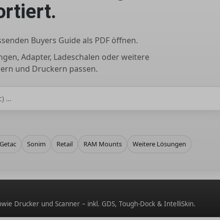
rtiert.
senden Buyers Guide als PDF öffnen.
ungen, Adapter, Ladeschalen oder weitere
nern und Druckern passen.
Getac
Sonim
Retail
RAM Mounts
Weitere Lösungen
wie Drucker und Scanner – inkl. GDS, Tough-Dock & IntelliSkin.