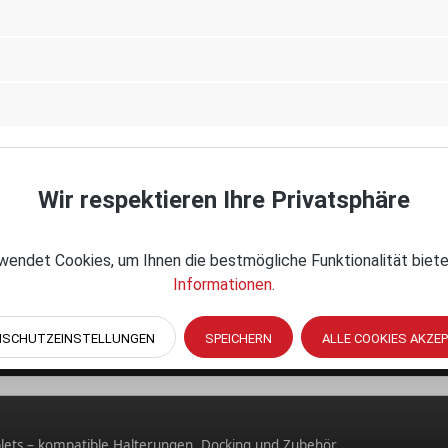
n,
Wir respektieren Ihre Privatsphäre
r – IntelliSkin, GDS und Thin-Case Lösungen.
endet Cookies, um Ihnen die bestmögliche Funktionalität biete
Informationen
.
NSCHUTZEINSTELLUNGEN
SPEICHERN
ALLE COOKIES AKZE
 GDS und Thin-Case Setups.
lets – kompatible Halterungen, Docking und Zubehör.