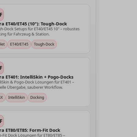
F
ra ET40/ET45 (10"): Tough-Dock
h-Dock Setups für ET40/ET45 10" – robustes
ing für Fahrzeug & Station.
let
ET40/ET45
Tough-Dock
F
ra ET401: IntelliSkin + Pogo-Docks
lliSkin & Pogo-Dock Lösungen für ET401 –
elle Übergabe, sauberer Workflow.
4X
IntelliSkin
Docking
F
ra ET80/ET85: Form-Fit Dock
-Fit Dock Lösungen für ET80/ET85 –