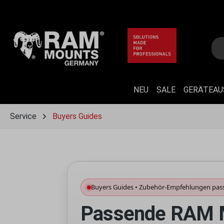
 Hauptinhalt springen
Zur Suche springen
Zur Hauptnavigation springen
NEU
SALE
GERÄTEA
Service
Buyers Guides
Buyers Guides • Zubehör-Empfehlungen pas
Passende RAM M