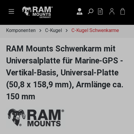
Zum Hauptinhalt springen
DU HAST 0 PRO
WAR
Komponenten
C-Kugel
C-Kugel Schwenkarme
RAM Mounts Schwenkarm mit
Universalplatte für Marine-GPS -
Vertikal-Basis, Universal-Platte
(50,8 x 158,9 mm), Armlänge ca.
150 mm