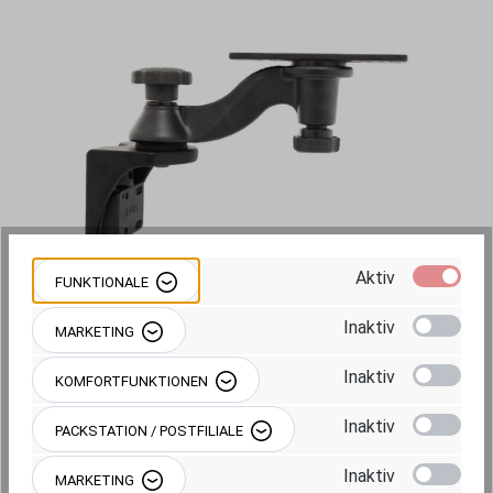
Bildergalerie überspringen
Aktiv
FUNKTIONALE
Inaktiv
MARKETING
165,95 €
Inaktiv
KOMFORTFUNKTIONEN
Preise inkl. MwSt. zzgl. Versandkosten
Inaktiv
PACKSTATION / POSTFILIALE
Sofort verfügbar, Lieferzeit: ca. 1-2
Inaktiv
Werktage
MARKETING