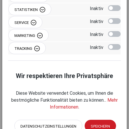
Inaktiv
STATISTIKEN
Produkt Anzahl: Gib den gewünschten Wert 
IN DEN WARENKORB
Inaktiv
SERVICE
Inaktiv
MARKETING
Inaktiv
TRACKING
Produktnummer:
RAM-109V
Wir respektieren Ihre Privatsphäre
Diese Website verwendet Cookies, um Ihnen die
Beschreibung
bestmögliche Funktionalität bieten zu können...
Mehr
Informationen
.
DATENSCHUTZEINSTELLUNGEN
SPEICHERN