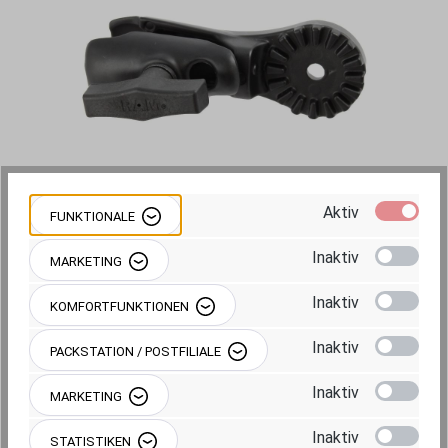
Aktiv
FUNKTIONALE
64,95 €
Inaktiv
MARKETING
Preise inkl. MwSt. zzgl. Versandkosten
Inaktiv
KOMFORTFUNKTIONEN
Sofort verfügbar, Lieferzeit: ca. 1-2
Inaktiv
PACKSTATION / POSTFILIALE
Werktage
Inaktiv
MARKETING
Produkt Anzahl: Gib den gewünschten Wert 
IN DEN WARENKORB
Inaktiv
STATISTIKEN