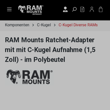
Zum Hauptinhalt springen
DU HAST 0 PRO
WAR
Komponenten
C-Kugel
C-Kugel Diverse RAMs
RAM Mounts Ratchet-Adapter
mit mit C-Kugel Aufnahme (1,5
Zoll) - im Polybeutel
Bildergalerie überspringen