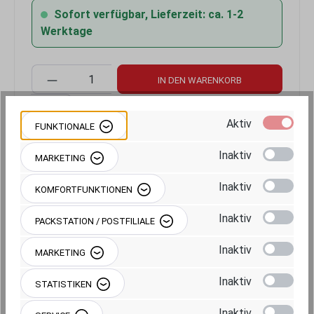
Sofort verfügbar, Lieferzeit: ca. 1-2
Werktage
Produkt Anzahl: Gib den gewünschten Wert 
IN DEN WARENKORB
Aktiv
FUNKTIONALE
Inaktiv
MARKETING
Produktnummer:
RAM-231ZU
Inaktiv
KOMFORTFUNKTIONEN
Inaktiv
PACKSTATION / POSTFILIALE
Inaktiv
MARKETING
Inaktiv
Beschreibung
STATISTIKEN
Inaktiv