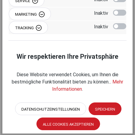
SERVICE
Inaktiv
MARKETING
Produktgalerie überspringen
Kompatible Arme
Inaktiv
TRACKING
Wir respektieren Ihre Privatsphäre
Diese Website verwendet Cookies, um Ihnen die
bestmögliche Funktionalität bieten zu können...
Mehr
Informationen
.
RAM MOUNTS VERBINDUNGSARM MITTEL -
DATENSCHUTZEINSTELLUNGEN
SPEICHERN
FÜR C-KUGELN (1,5 ZOLL), CA. 145 MM
ALLE COOKIES AKZEPTIEREN