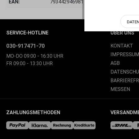
EAN:
793442946981
DATE
SERVICE-HOTLINE
ÜBER UNS
030-917471-70
KONTAKT
IMPRESSU
MO-DO 09:00 - 16:30 UHR
AGB
FR 09:00 - 13:30 UHR
DATENSCH
BARRIEREF
MESSEN
ZAHLUNGSMETHODEN
VERSANDM