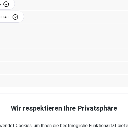
N
ILIALE
Beschreibung
nue South, Seattle, WA
eißner-Str. 42, 12526
0-917471-70
030-917471-70
Wir respektieren Ihre Privatsphäre
rstickungsgefahr! Keep
 of suffocation!
endet Cookies, um Ihnen die bestmögliche Funktionalität biete