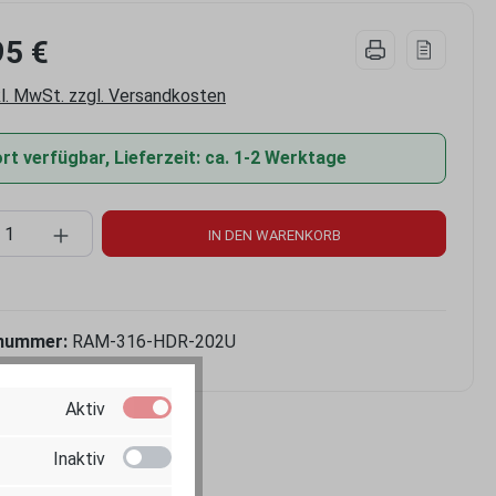
95 €
kl. MwSt. zzgl. Versandkosten
t verfügbar, Lieferzeit: ca. 1-2 Werktage
kt Anzahl: Gib den gewünschten Wert ein 
IN DEN WARENKORB
nummer:
RAM-316-HDR-202U
Aktiv
Inaktiv