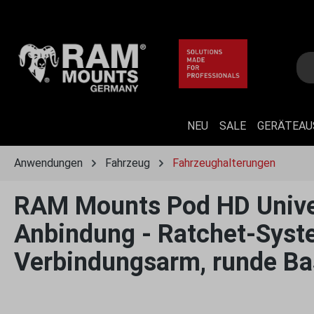
 Hauptinhalt springen
Zur Suche springen
Zur Hauptnavigation springen
NEU
SALE
GERÄTEA
Anwendungen
Fahrzeug
Fahrzeughalterungen
RAM Mounts Pod HD Unive
Anbindung - Ratchet-Syste
Verbindungsarm, runde Basi