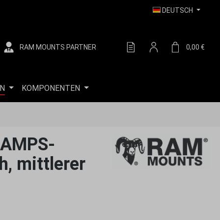
DEUTSCH
RAM MOUNTS PARTNER
DU HAST 0 PRODUKTE AUF
0,00 €
WARE
N
KOMPONENTEN
t AMPS-
, mittlerer