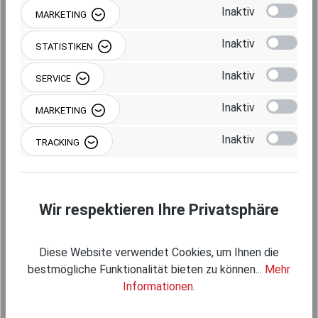
Inaktiv
MARKETING
Artikel nicht verfügbar – Lieferzeit ca. 7
Wochen.
Inaktiv
STATISTIKEN
Inaktiv
Produkt Anzahl: Gib den gewünschten Wert 
SERVICE
IN DEN WARENKORB
Inaktiv
MARKETING
Inaktiv
TRACKING
Produktnummer:
RAM-B-152
Wir respektieren Ihre Privatsphäre
Diese Website verwendet Cookies, um Ihnen die
bestmögliche Funktionalität bieten zu können...
Mehr
Informationen
.
Beschreibung