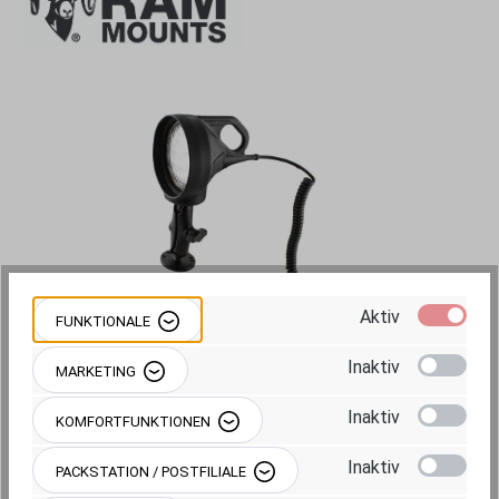
Bildergalerie überspringen
Aktiv
FUNKTIONALE
Inaktiv
MARKETING
Inaktiv
272,95 €
KOMFORTFUNKTIONEN
Preise inkl. MwSt. zzgl. Versandkosten
Inaktiv
PACKSTATION / POSTFILIALE