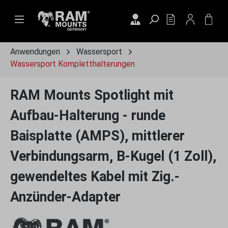
Zum Hauptinhalt springen
DU HAST 0 PRO
WAR
Anwendungen
Wassersport
Wassersport Kompletthalterungen
RAM Mounts Spotlight mit
Aufbau-Halterung - runde
Baisplatte (AMPS), mittlerer
Verbindungsarm, B-Kugel (1 Zoll),
gewendeltes Kabel mit Zig.-
Anzünder-Adapter