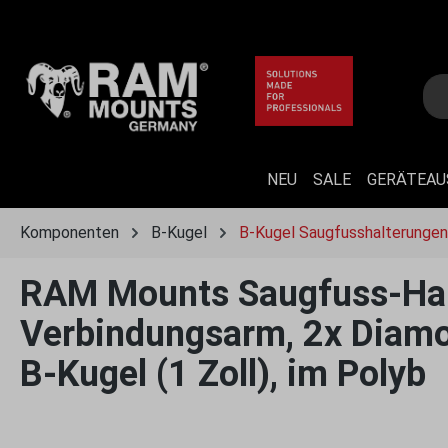
 Hauptinhalt springen
Zur Suche springen
Zur Hauptnavigation springen
NEU
SALE
GERÄTEA
Komponenten
B-Kugel
B-Kugel Saugfusshalterungen
RAM Mounts Saugfuss-Halt
Verbindungsarm, 2x Diamon
B-Kugel (1 Zoll), im Polyb