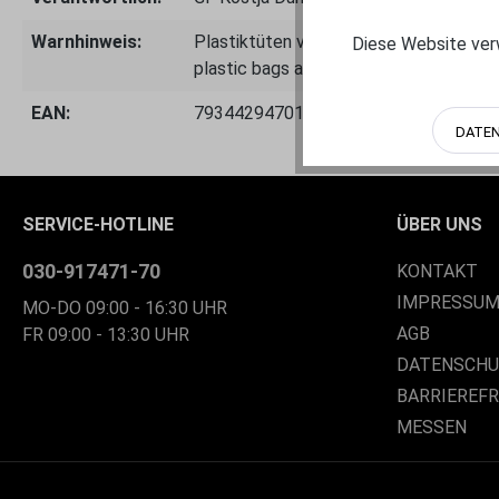
Warnhinweis:
Plastiktüten von Kindern fernhalten - 
Diese Website verw
plastic bags away from children – dang
EAN:
793442947018
DATE
SERVICE-HOTLINE
ÜBER UNS
030-917471-70
KONTAKT
IMPRESSU
MO-DO 09:00 - 16:30 UHR
AGB
FR 09:00 - 13:30 UHR
DATENSCH
BARRIEREF
MESSEN