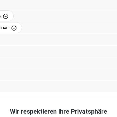
N
Beschreibung
Einzelkomponenten
ILIALE
venue South, Seattle, WA
-Meißner-Str. 42, 12526
30-917471-70
Wir respektieren Ihre Privatsphäre
, 030-917471-70