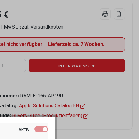
5 €
kl. MwSt. zzgl. Versandkosten
el nicht verfügbar – Lieferzeit ca. 7 Wochen.
kt Anzahl: Gib den gewünschten Wert ein 
IN DEN WARENKORB
nummer:
RAM-B-166-AP19U
katalog:
Apple Solutions Catalog EN
uide:
Buyers Guide (Produktleitfaden)
Aktiv