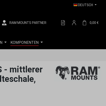
DEUTSCH
RAM MOUNTS PARTNER
DU HAST 0 PRODUKTE AUF
0,00 €
WARE
N
KOMPONENTEN
- mittlerer
teschale,