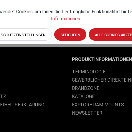
Erstickungsgefahr! Keep
endet Cookies, um Ihnen die bestmögliche Funktionalität biete
er of suffocation!
Informationen
.
NSCHUTZEINSTELLUNGEN
SPEICHERN
ALLE COOKIES AKZE
PRODUKTINFORMATIONEN
TERMINOLOGIE
M
GEWERBLICHER DIREKTEIN
BRANDZONE
UTZ
KATALOGE
REIHEITSERKLÄRUNG
EXPLORE RAM MOUNTS
NEWSLETTER