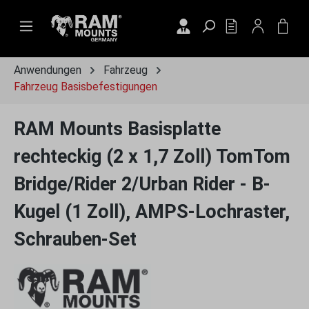
Zum Hauptinhalt springen
DU HAST 0 PRO
WAR
Anwendungen
Fahrzeug
Fahrzeug Basisbefestigungen
RAM Mounts Basisplatte
rechteckig (2 x 1,7 Zoll) TomTom
Bridge/Rider 2/Urban Rider - B-
Kugel (1 Zoll), AMPS-Lochraster,
Schrauben-Set