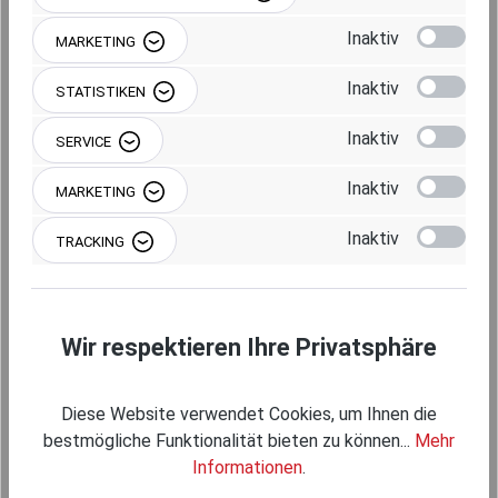
Preise inkl. MwSt. zzgl. Versandkosten
Inaktiv
MARKETING
Artikel nicht verfügbar – Lieferzeit ca. 7
Inaktiv
Wochen.
STATISTIKEN
Inaktiv
SERVICE
Produkt Anzahl: Gib den gewünschten Wert 
IN DEN WARENKORB
Inaktiv
MARKETING
Inaktiv
TRACKING
Produktnummer:
RAM-B-347U-TOM1
Wir respektieren Ihre Privatsphäre
Diese Website verwendet Cookies, um Ihnen die
bestmögliche Funktionalität bieten zu können...
Mehr
Informationen
.
Beschreibung