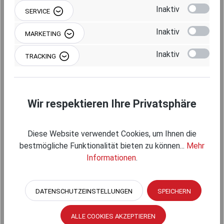
Inaktiv
SERVICE
Inaktiv
MARKETING
Produktgalerie überspringen
Einzelkomponenten
Inaktiv
TRACKING
Wir respektieren Ihre Privatsphäre
Diese Website verwendet Cookies, um Ihnen die
bestmögliche Funktionalität bieten zu können...
Mehr
Informationen
.
DATENSCHUTZEINSTELLUNGEN
SPEICHERN
RAM MOUNTS X-GRIP HALTEKLAMMER FÜR
TABLETS (7-8 ZOLL) - B-KUGEL (1 ZOLL)
ALLE COOKIES AKZEPTIEREN