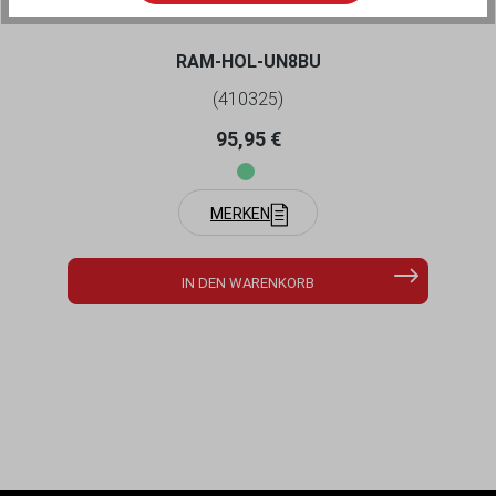
RAM-HOL-UN8BU
(410325)
Regulärer Preis:
95,95 €
MERKEN
IN DEN WARENKORB