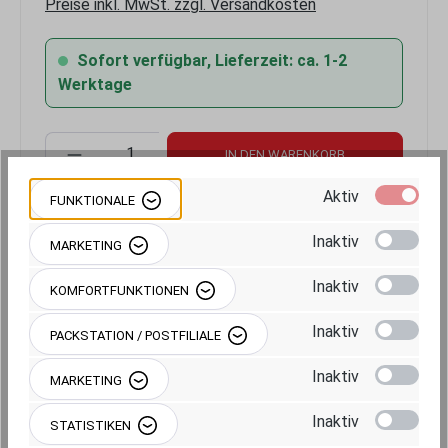
Preise inkl. MwSt. zzgl. Versandkosten
Sofort verfügbar, Lieferzeit: ca. 1-2
Werktage
Produkt Anzahl: Gib den gewünschten Wert 
IN DEN WARENKORB
Aktiv
FUNKTIONALE
Inaktiv
MARKETING
Inaktiv
KOMFORTFUNKTIONEN
Produktnummer:
RAM-B-367-UN8U
Inaktiv
PACKSTATION / POSTFILIALE
Inaktiv
MARKETING
Inaktiv
STATISTIKEN
Beschreibung