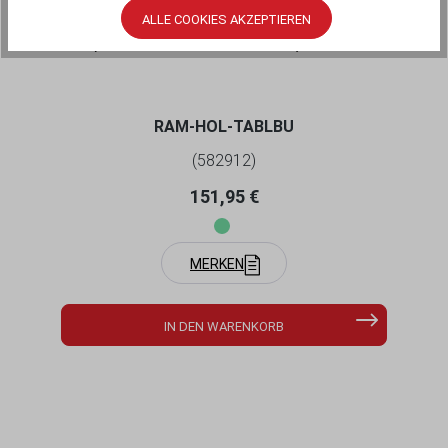
ALLE COOKIES AKZEPTIEREN
RAM MOUNTS TAB-LOCK BASISPLATTE
(SCHLÜSSELVERRIEGELUNG) - OHNE
ENDKAPPEN - AMPS - SCHRAUBEN-SET
RAM-HOL-TABLBU
(582912)
Regulärer Preis:
151,95 €
MERKEN
IN DEN WARENKORB