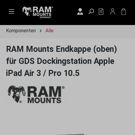
Zum Hauptinhalt springen
DU HAST 0 PRO
WAR
Komponenten
Alle
RAM Mounts Endkappe (oben)
für GDS Dockingstation Apple
iPad Air 3 / Pro 10.5
Bildergalerie überspringen