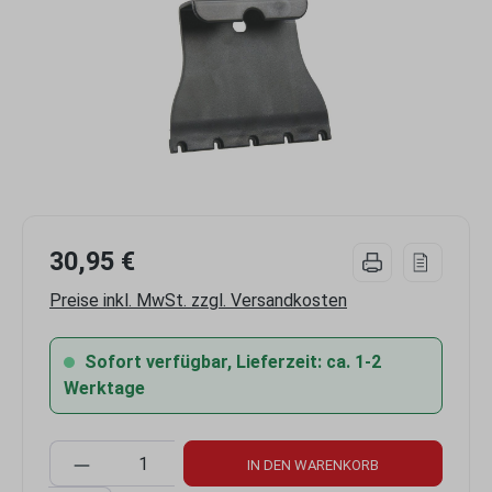
30,95 €
Preise inkl. MwSt. zzgl. Versandkosten
Sofort verfügbar, Lieferzeit: ca. 1-2
Werktage
Produkt Anzahl: Gib den gewünschten Wert 
IN DEN WARENKORB